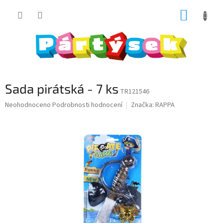
Přejít
NÁKUP
na
obsah
KOŠÍK
Sada pirátská - 7 ks
TR121546
Průměrné
Neohodnoceno
Podrobnosti hodnocení
Značka:
RAPPA
hodnocení
produktu
je
0,0
z
5
hvězdiček.