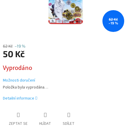
62 Kč
–19 %
62 Kč
–19 %
50 Kč
Měrná
Vyprodáno
cena:
Možnosti doručení
Položka byla vyprodána…
Detailní informace
ZEPTAT SE
HLÍDAT
SDÍLET