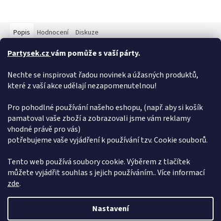
Popis
Hodnocení
Diskuze
Partysek.cz
vám pomůže s vaší párty.
Detailní popis produktu
Nechte se inspirovat řadou novinek a úžasných produktů,
Exkluzivní sada pro všechny malé piráty! Pirátská sada obsahuje
pirátský meč, klapku na oko a další doplňky. Tyto vychytávky
které z vaší akce udělají nezapomenutelnou!
jsou ideální nejen ke kostýmu, ale i jen tak na hraní.
Pro pohodlné používání našeho eshopu, (např. aby si košík
Doplňkové parametry
pamatoval vaše zboží a zobrazovali jsme vám reklamy
vhodné právě pro vás)
Kategorie
:
Doplňky
potřebujeme vaše vyjádření k používání tzv. Cookie souborů.
EAN
:
8590687121546
Položka byla vyprodána…
Tento web používá soubory cookie. Výběrem z tlačítek
můžete vyjádřit souhlas s jejich používáním.. Více informací
Z
zde
.
á
Vytvořil Shoptet
p
Nastavení
a