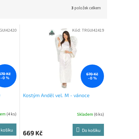
3
položek celkem
GUI42420
Kód:
TRGUI42419
670 Kč
670 Kč
–0 %
–0 %
e
Kostým Anděl vel. M - vánoce
dem
(4 ks)
Skladem
(6 ks)
 košíku
Do košíku
669 Kč