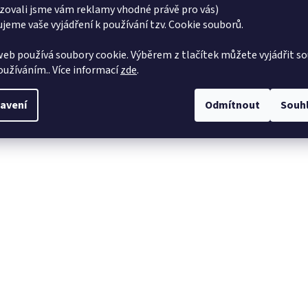
zovali jsme vám reklamy vhodné právě pro vás)
jeme vaše vyjádření k používání tzv. Cookie souborů.
eb používá soubory cookie. Výběrem z tlačítek můžete vyjádřit so
používáním.. Více informací
zde
.
avení
Odmítnout
Souh