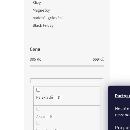
Slizy
Magnetky
nádobí - grilování
Black Friday
Cena
385
Kč
669
Kč
Partys
Na skladě
3
Nechte 
nezapo
Akce
0
Pro poh