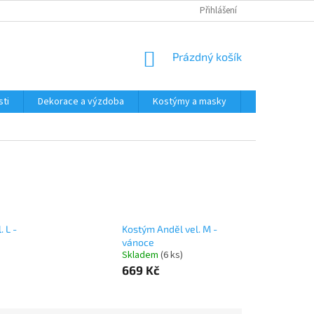
Přihlášení
NÁKUPNÍ
Prázdný košík
KOŠÍK
ti
Dekorace a výzdoba
Kostýmy a masky
Tématické pr
 L -
Kostým Anděl vel. M -
vánoce
Skladem
(6 ks)
669 Kč