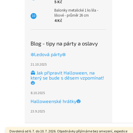
5 Kč
Balonky metalické 1 ks lila -
liliové - průměr 26 cm
4 Kč
Blog - tipy na párty a oslavy
❄️Ledová párty❄️
21.10.2025
👻 Jak připravit Halloween, na
který se bude s děsem vzpomínat!
🎃
8.10.2025
Halloweenské hrátky🎃
23.9.2025
Z
á
Dovolená od 6. 7. do 10. 7. 2026. Objednávky přijímáme bez omezení, expedice