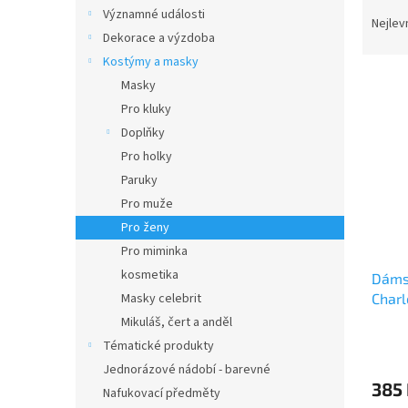
Ř
n
Významné události
a
e
Nejlev
Dekorace a výzdoba
z
l
e
Kostýmy a masky
V
n
Masky
ý
í
Pro kluky
p
p
Doplňky
i
r
Pro holky
s
o
p
Paruky
d
r
u
Pro muže
o
k
Pro ženy
d
t
Pro miminka
u
ů
kosmetika
Dámsk
k
Charl
Masky celebrit
t
ů
Mikuláš, čert a anděl
Tématické produkty
Jednorázové nádobí - barevné
385
Nafukovací předměty