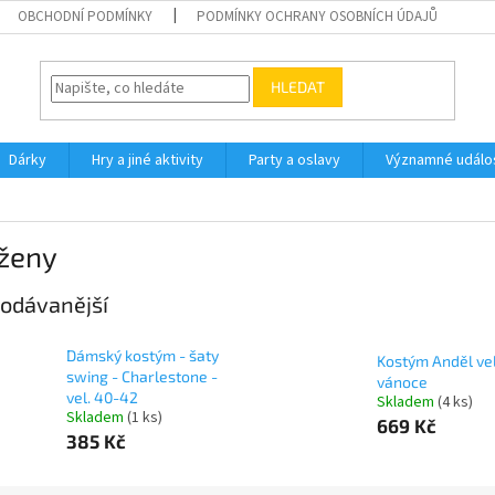
OBCHODNÍ PODMÍNKY
PODMÍNKY OCHRANY OSOBNÍCH ÚDAJŮ
HLEDAT
Dárky
Hry a jiné aktivity
Party a oslavy
Významné událos
 ženy
odávanější
Dámský kostým - šaty
Kostým Anděl vel.
swing - Charlestone -
vánoce
vel. 40-42
Skladem
(4 ks)
Skladem
(1 ks)
669 Kč
385 Kč