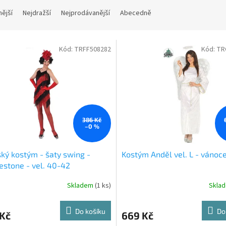
nější
Nejdražší
Nejprodávanější
Abecedně
Kód:
TRFF508282
Kód:
TR
386 Kč
–0 %
ý kostým - šaty swing -
Kostým Anděl vel. L - vánoc
estone - vel. 40-42
Skladem
(1 ks)
Skla
Do košíku
Do
 Kč
669 Kč