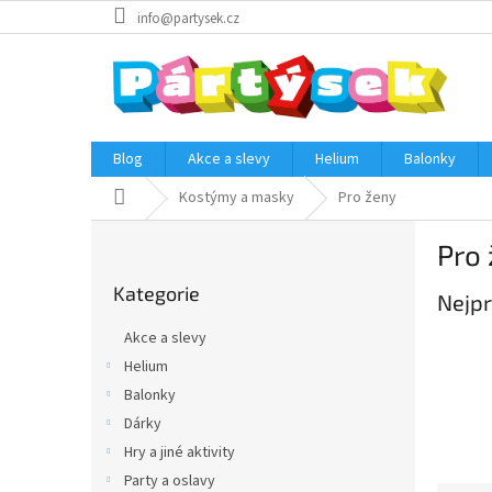
Přejít
info@partysek.cz
na
obsah
Blog
Akce a slevy
Helium
Balonky
Domů
Kostýmy a masky
Pro ženy
P
Pro
o
Přeskočit
s
Kategorie
kategorie
Nejpr
t
r
Akce a slevy
a
Helium
n
Balonky
n
í
Dárky
p
Hry a jiné aktivity
a
Party a oslavy