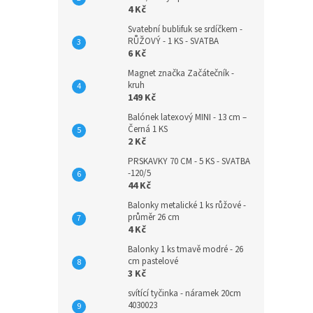
4 Kč
Svatební bublifuk se srdíčkem -
RŮŽOVÝ - 1 KS - SVATBA
6 Kč
Magnet značka Začátečník -
kruh
149 Kč
Balónek latexový MINI - 13 cm –
Černá 1 KS
2 Kč
PRSKAVKY 70 CM - 5 KS - SVATBA
-120/5
44 Kč
Balonky metalické 1 ks růžové -
průměr 26 cm
4 Kč
Balonky 1 ks tmavě modré - 26
cm pastelové
3 Kč
svítící tyčinka - náramek 20cm
4030023