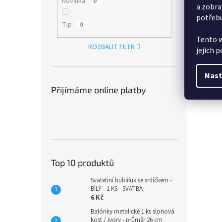
Novinka
0
a zobra
potřebu
Tip
0
Tento w
ROZBALIT FILTR
jejich 
Nast
Přijímáme online platby
Top 10 produktů
Svatební bublifuk se srdíčkem -
BÍLÝ - 1 KS - SVATBA
6 Kč
Balónky metalické 1 ks slonová
kost / ivory - průměr 26 cm