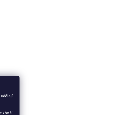
 udělají
e zboží