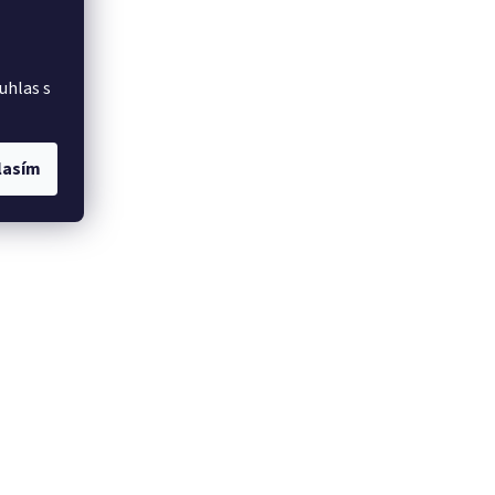
uhlas s
lasím