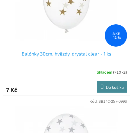
o
d
u
k
t
ů
8 Kč
–12 %
Balónky 30cm, hvězdy, drystal clear - 1 ks
Skladem
(>10 ks)
Do košíku
7 Kč
Kód:
SB14C-257-099S