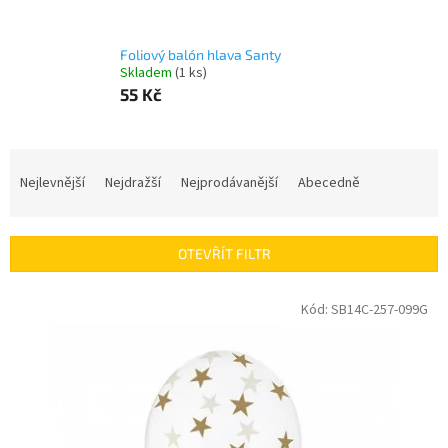
Foliový balón hlava Santy
Skladem
(1 ks)
55 Kč
Ř
a
Nejlevnější
Nejdražší
Nejprodávanější
Abecedně
z
e
n
OTEVŘÍT FILTR
í
p
V
Kód:
SB14C-257-099G
r
ý
o
p
d
i
u
s
k
p
t
r
ů