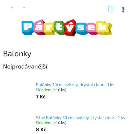
Přejít
NÁKUP
na
obsah
KOŠÍK
Balonky
Nejprodávanější
Balónky 30cm, hvězdy, drystal clear - 1 ks
Skladem
(>10 ks)
7 Kč
Silné Balónky 30 cm, hvězdy, crystal clear - 1 ks
Skladem
(>10 ks)
8 Kč