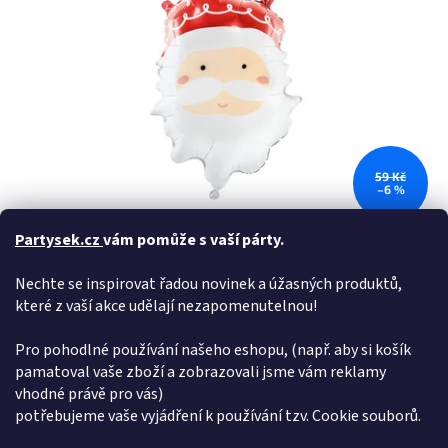
59 Kč
–6 %
Partysek.cz
vám pomůže s vaší párty.
Foliový balón hlava Santy
Nechte se inspirovat řadou novinek a úžasných produktů,
které z vaší akce udělají nezapomenutelnou!
Skladem
(1 ks)
Pro pohodlné používání našeho eshopu, (např. aby si košík
Do košíku
55 Kč
pamatoval vaše zboží a zobrazovali jsme vám reklamy
vhodné právě pro vás)
Foliový balónek - hlava Santy. Rozměry 37 x 60 cm.
potřebujeme vaše vyjádření k používání tzv. Cookie souborů.