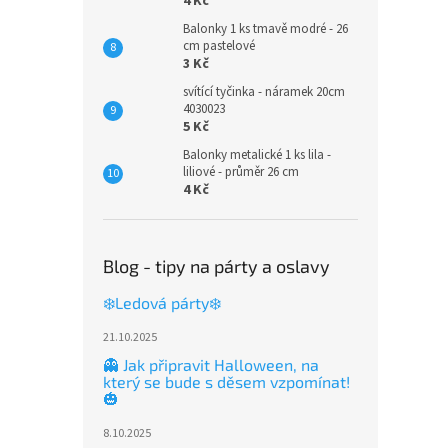
4 Kč
Balonky 1 ks tmavě modré - 26
cm pastelové
3 Kč
svítící tyčinka - náramek 20cm
4030023
5 Kč
Balonky metalické 1 ks lila -
liliové - průměr 26 cm
4 Kč
Blog - tipy na párty a oslavy
❄️Ledová párty❄️
21.10.2025
👻 Jak připravit Halloween, na
který se bude s děsem vzpomínat!
🎃
8.10.2025