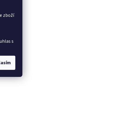
e zboží
uhlas s
lasím