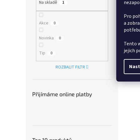
nezapo
Na skladě
1
Pro poh
a zobra
Akce
0
potřebu
Novinka
0
Tento w
jejich 
Tip
0
Nast
ROZBALIT FILTR
Přijímáme online platby