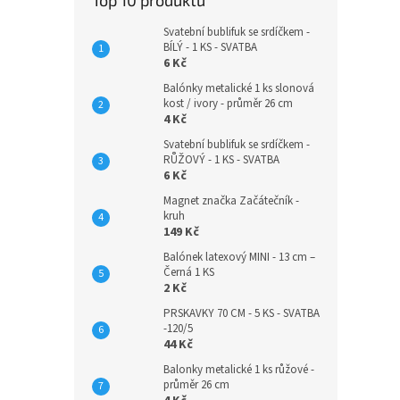
Top 10 produktů
Svatební bublifuk se srdíčkem -
BÍLÝ - 1 KS - SVATBA
6 Kč
Balónky metalické 1 ks slonová
kost / ivory - průměr 26 cm
4 Kč
Svatební bublifuk se srdíčkem -
RŮŽOVÝ - 1 KS - SVATBA
6 Kč
Magnet značka Začátečník -
kruh
149 Kč
Balónek latexový MINI - 13 cm –
Černá 1 KS
2 Kč
PRSKAVKY 70 CM - 5 KS - SVATBA
-120/5
44 Kč
Balonky metalické 1 ks růžové -
průměr 26 cm