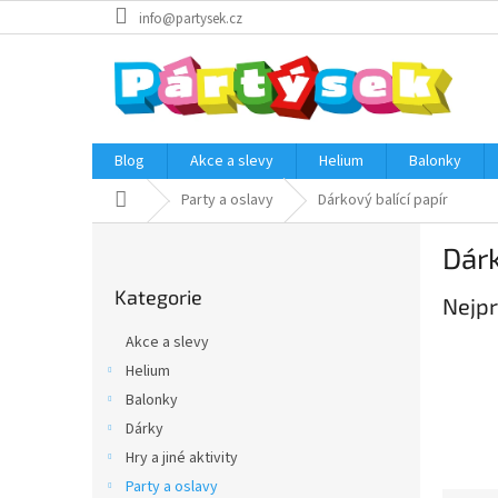
Přejít
info@partysek.cz
na
obsah
Blog
Akce a slevy
Helium
Balonky
Domů
Party a oslavy
Dárkový balící papír
P
Dárk
o
Přeskočit
s
Kategorie
kategorie
Nejpr
t
r
Akce a slevy
a
Helium
n
Balonky
n
í
Dárky
p
Hry a jiné aktivity
a
Party a oslavy