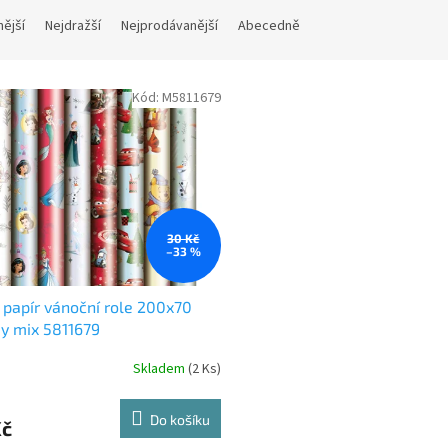
nější
Nejdražší
Nejprodávanější
Abecedně
Kód:
M5811679
30 Kč
–33 %
í papír vánoční role 200x70
y mix 5811679
Skladem
(2 Ks)
Do košíku
Kč