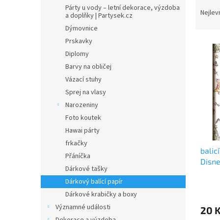
Ř
n
Párty u vody – letní dekorace, výzdoba
a
e
Nejlev
a doplňky | Partysek.cz
z
l
Dýmovnice
e
Prskavky
V
n
ý
Diplomy
í
p
p
Barvy na obličej
i
r
Vázací stuhy
s
o
Sprej na vlasy
p
d
Narozeniny
r
u
Foto koutek
o
k
d
t
Hawai párty
u
ů
frkačky
balic
k
Přáníčka
Disne
t
Dárkové tašky
ů
Dárkový balící papír
Dárkové krabičky a boxy
Významné události
20 