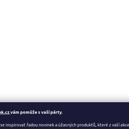
O
v
l
á
d
a
c
í
p
r
v
k
y
v
ý
p
i
s
u
ek.cz
vám pomůže s vaší párty.
se inspirovat řadou novinek a úžasných produktů, které z vaší akce