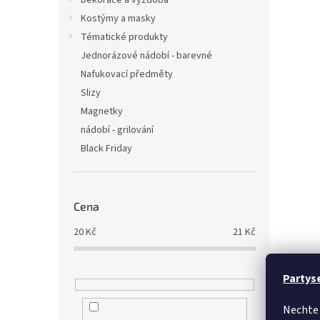
Dekorace a výzdoba
Kostýmy a masky
Tématické produkty
Jednorázové nádobí - barevné
Nafukovací předměty
Slizy
Magnetky
nádobí - grilování
Black Friday
Cena
20
Kč
21
Kč
Partys
Nechte 