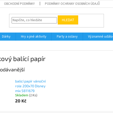
OBCHODNÍ PODMÍNKY
PODMÍNKY OCHRANY OSOBNÍCH ÚDAJŮ
HLEDAT
Dárky
Hry a jiné aktivity
Party a oslavy
Významné událos
ový balící papír
odávanější
balicí papír vánoční
role 200x70 Disney
mix 5811679
Skladem
(2 Ks)
20 Kč