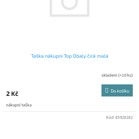
o
d
u
k
t
ů
Taška nákupní Top Obaly čirá malá
skladem
(>10 ks)
Do košíku
2 Kč
nákupní taška
Kód:
85928282