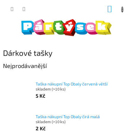
Přejít
NÁKUP
na
obsah
KOŠÍK
Dárkové tašky
Nejprodávanější
Taška nákupní Top Obaly červená větší
skladem
(>10 ks)
5 Kč
Taška nákupní Top Obaly čirá malá
skladem
(>10 ks)
2 Kč