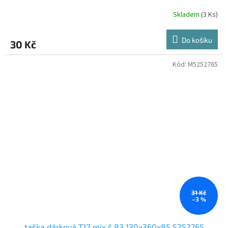
Skladem
(3 Ks)
Do košíku
30 Kč
Kód:
M5252765
31 Kč
–3 %
taška dárková T12 mix č.83 130x360x85 5252765