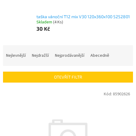
taška vánoční T12 mix V30 120x360x100 5252801
Skladem
(4 Ks)
30 Kč
Ř
a
Nejlevnější
Nejdražší
Nejprodávanější
Abecedně
z
e
n
OTEVŘÍT FILTR
í
p
V
Kód:
85902626
r
ý
o
p
d
i
u
s
k
p
t
r
ů