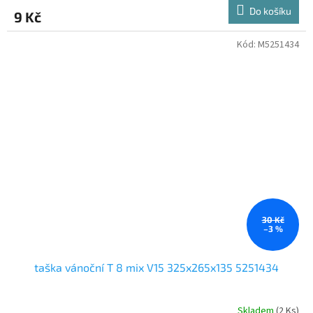
Do košíku
9 Kč
Kód:
M5251434
30 Kč
–3 %
taška vánoční T 8 mix V15 325x265x135 5251434
Skladem
(2 Ks)