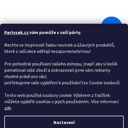
38 Kč
–7 %
Partysek.cz
vám pomůže s vaší párty.
taška dárková L Včelka Mája mix č. 1(260×320×138)
Nechte se inspirovat řadou novinek a úžasných produktů,
5252555
které z vaší akce udělají nezapomenutelnou!
Skladem
(4 Ks)
Pro pohodlné používání našeho eshopu, (např. aby si košík
pamatoval vaše zboží a zobrazovali jsme vám reklamy
vhodné právě pro vás)
Do košíku
35 Kč
potřebujeme vaše vyjádření k používání tzv. Cookie souborů.
12
položek celkem
O
Tento web používá soubory cookie. Výběrem z tlačítek
v
můžete vyjádřit souhlas s jejich používáním.. Více informací
l
Z
zde
.
á
á
d
Vytvořil Shoptet
p
a
Nastavení
a
c