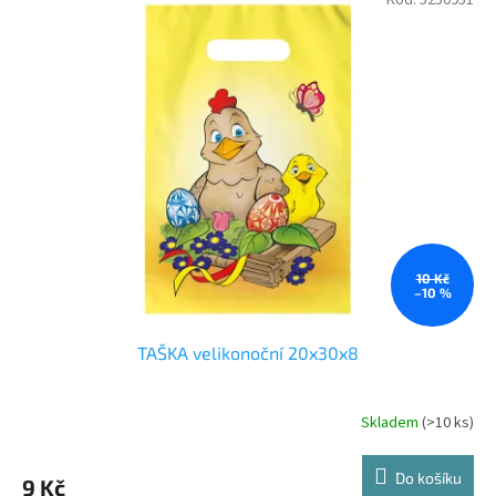
Kód:
5250951
10 Kč
–10 %
TAŠKA velikonoční 20x30x8
Skladem
(>10 ks)
Do košíku
9 Kč