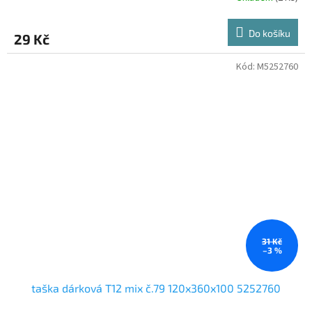
Do košíku
29 Kč
Kód:
M5252760
31 Kč
–3 %
taška dárková T12 mix č.79 120x360x100 5252760