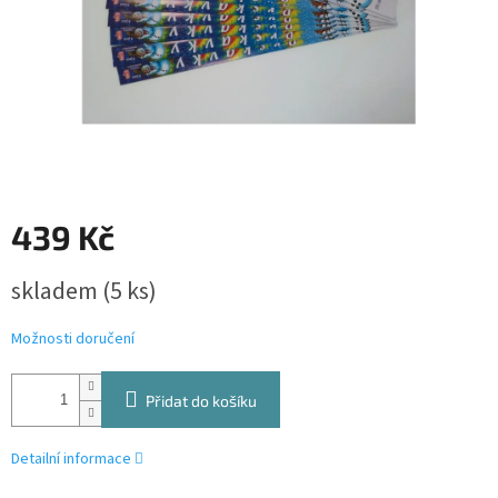
439 Kč
Měrná
skladem
(5 ks)
cena:
Možnosti doručení
Přidat do košíku
Detailní informace