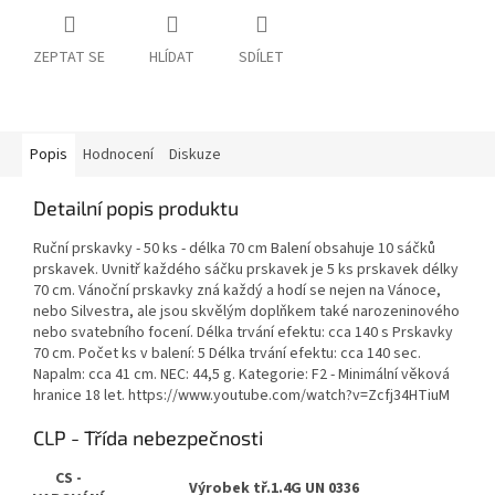
ZEPTAT SE
HLÍDAT
SDÍLET
Popis
Hodnocení
Diskuze
Detailní popis produktu
Ruční prskavky - 50 ks - délka 70 cm Balení obsahuje 10 sáčků
prskavek. Uvnitř každého sáčku prskavek je 5 ks prskavek délky
70 cm. Vánoční prskavky zná každý a hodí se nejen na Vánoce,
nebo Silvestra, ale jsou skvělým doplňkem také narozeninového
nebo svatebního focení. Délka trvání efektu: cca 140 s Prskavky
70 cm. Počet ks v balení: 5 Délka trvání efektu: cca 140 sec.
Napalm: cca 41 cm. NEC: 44,5 g. Kategorie: F2 - Minimální věková
hranice 18 let. https://www.youtube.com/watch?v=Zcfj34HTiuM
CLP - Třída nebezpečnosti
CS -
Výrobek tř.1.4G UN 0336