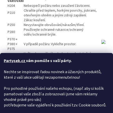
VAROVÁNÍ
H204
Nebezpečí požáru nebo zasažení částicemi.
Chraňte před teplem, horkými povrchy, jiskrami,
P210
otevřeným ohněm a jinými zdroji zapálení.
Zákaz kouření.
P250
Nevystavujte obrušování/nárazům/tření.
Používejte ochranné rukavice/ochranný
P280
oděv/ochranné brýle.
P370 +
P380 +
V případě požáru: Vykliďte prostor.
P375
Kvůli nebezpečí výbuchu haste z dostatečné
vzdálenosti.
Partysek.cz
vám pomůže s vaší párty.
P372
Nebezpečí výbuchu.
P401
Skladujte pouze v původním obalu.
Nechte se inspirovat řadou novinek a úžasných produktů,
Odstraňte obsah/obal předáním k likvidaci
P501
které z vaší akce udělají nezapomenutelnou!
oprávněné osobě.
BEZPEČNOSTNÍ LISTY NAJDETE NA http://www.tarra.cz/o-
spolecnosti.html
Pro pohodlné používání našeho eshopu, (např. aby si košík
pamatoval vaše zboží a zobrazovali jsme vám reklamy
Doplňkové parametry
vhodné právě pro vás)
potřebujeme vaše vyjádření k používání tzv. Cookie souborů.
Kategorie
:
Prskavky
EAN
:
8595596322671