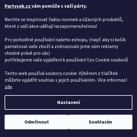
Partysek.cz
vám pomůže s vaší párty.
ZPĚT DO OBCHODU
Nechte se inspirovat řadou novinek a úžasných produktů,
které z vaší akce udělají nezapomenutelnou!
Z
Pro pohodlné používání našeho eshopu, (např. aby si košík
á
pamatoval vaše zboží a zobrazovali jsme vám reklamy
Vytvořil Shoptet
p
vhodné právě pro vás)
a
potřebujeme vaše vyjádření k používání tzv. Cookie souborů.
t
Copyright 2026
Pártýsek
. Všechna práva vyhrazena.
Upravit
í
nastavení cookies
Tento web používá soubory cookie. Výběrem z tlačítek
můžete vyjádřit souhlas s jejich používáním.. Více informací
zde
.
Nastavení
Dovolená od 6. 7. do 10. 7. 2026. Objednávky přijímáme bez omezení,
Odmítnout
Souhlasím
expedice proběhne 15. 7. 2026. Děkujeme za pochopení
Přidej se k nám!