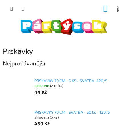
Přejít
NÁKUP
na
obsah
KOŠÍK
Prskavky
Nejprodávanější
PRSKAVKY 70 CM - 5 KS - SVATBA -120/5
Skladem
(>10 ks)
44 Kč
PRSKAVKY 70 CM - SVATBA - 50 ks - 120/5
skladem
(5 ks)
439 Kč