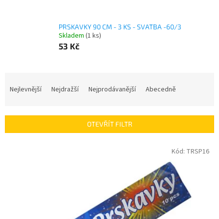
PRSKAVKY 90 CM - 3 KS - SVATBA -60/3
Skladem
(1 ks)
53 Kč
Ř
a
Nejlevnější
Nejdražší
Nejprodávanější
Abecedně
z
e
n
OTEVŘÍT FILTR
í
p
V
Kód:
TRSP16
r
ý
o
p
d
i
u
s
k
p
t
r
ů