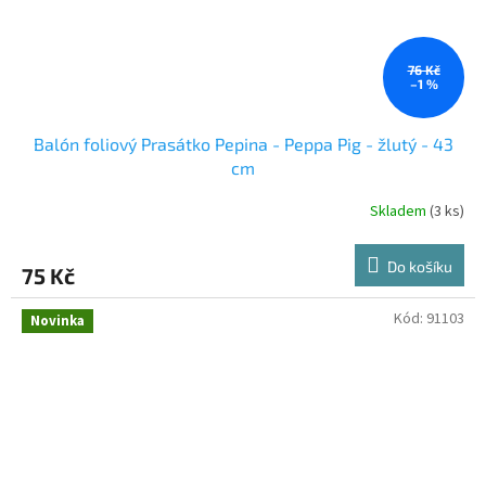
76 Kč
–1 %
Balón foliový Prasátko Pepina - Peppa Pig - žlutý - 43
cm
Skladem
(3 ks)
Do košíku
75 Kč
Kód:
91103
Novinka