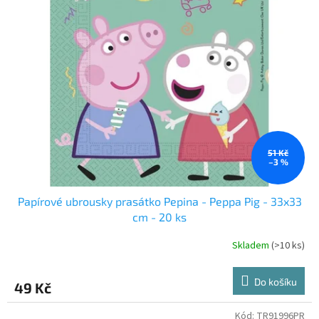
51 Kč
–3 %
Papírové ubrousky prasátko Pepina - Peppa Pig - 33x33
cm - 20 ks
Skladem
(>10 ks)
Do košíku
49 Kč
Kód:
TR91996PR