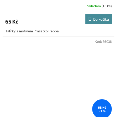
Skladem
(10 ks)
Do košíku
65 Kč
Talířky s motivem Prasátko Peppa.
Kód:
93038
68 Kč
–1 %