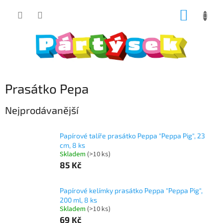
Přejít
NÁKUP
na
obsah
KOŠÍK
Prasátko Pepa
Nejprodávanější
Papírové talíře prasátko Peppa "Peppa Pig", 23
cm, 8 ks
Skladem
(>10 ks)
85 Kč
Papírové kelímky prasátko Peppa "Peppa Pig",
200 ml, 8 ks
Skladem
(>10 ks)
69 Kč