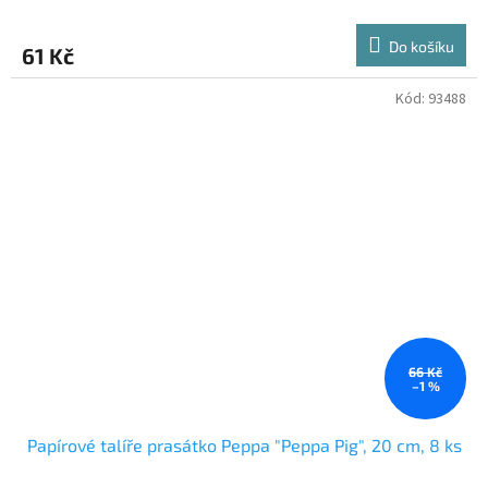
Do košíku
61 Kč
Kód:
93488
66 Kč
–1 %
Papírové talíře prasátko Peppa "Peppa Pig", 20 cm, 8 ks