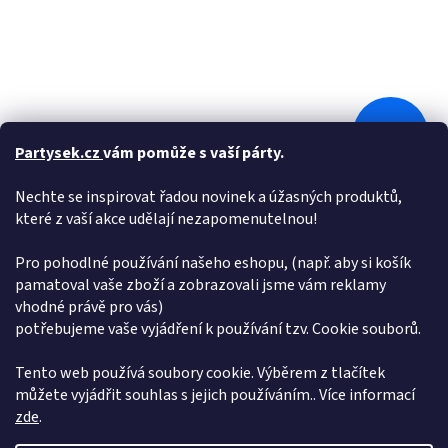
87 Kč
–2 %
Partysek.cz
vám pomůže s vaší párty.
Nechte se inspirovat řadou novinek a úžasných produktů,
Papírové talíře prasátko Peppa "Peppa Pig", 23 cm, 8 ks
které z vaší akce udělají nezapomenutelnou!
Skladem
(>10 ks)
Pro pohodlné používání našeho eshopu, (např. aby si košík
pamatoval vaše zboží a zobrazovali jsme vám reklamy
vhodné právě pro vás)
Do košíku
85 Kč
potřebujeme vaše vyjádření k používání tzv. Cookie souborů.
12
položek celkem
Tento web používá soubory cookie. Výběrem z tlačítek
O
v
můžete vyjádřit souhlas s jejich používáním.. Více informací
l
Z
zde
.
á
á