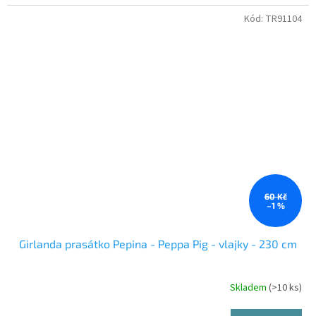
Kód:
TR91104
60 Kč
–1 %
Girlanda prasátko Pepina - Peppa Pig - vlajky - 230 cm
Skladem
(>10 ks)