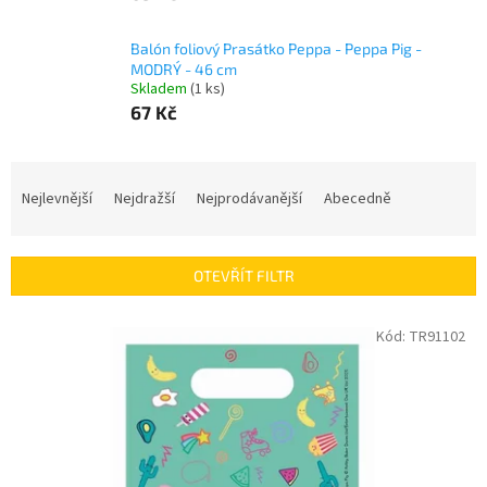
Balón foliový Prasátko Peppa - Peppa Pig -
MODRÝ - 46 cm
Skladem
(1 ks)
67 Kč
Ř
a
Nejlevnější
Nejdražší
Nejprodávanější
Abecedně
z
e
n
OTEVŘÍT FILTR
í
p
V
Kód:
TR91102
r
ý
o
p
d
i
u
s
k
p
t
r
ů