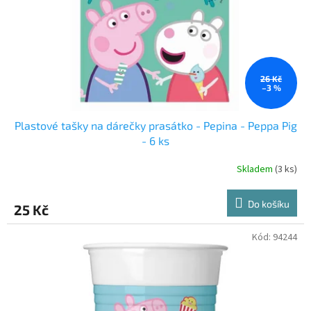
o
d
u
k
t
ů
26 Kč
–3 %
Plastové tašky na dárečky prasátko - Pepina - Peppa Pig
- 6 ks
Skladem
(3 ks)
Do košíku
25 Kč
Kód:
94244