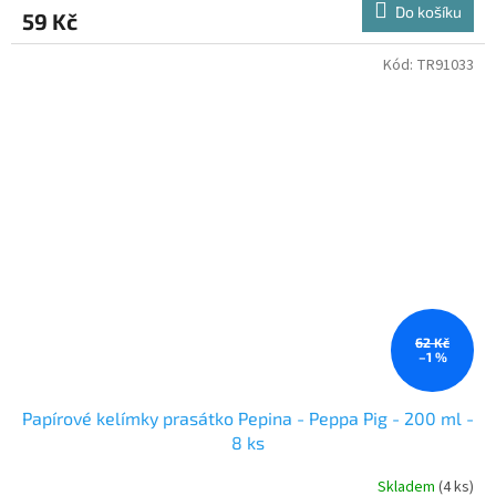
Do košíku
59 Kč
Kód:
TR91033
62 Kč
–1 %
Papírové kelímky prasátko Pepina - Peppa Pig - 200 ml -
8 ks
Skladem
(4 ks)