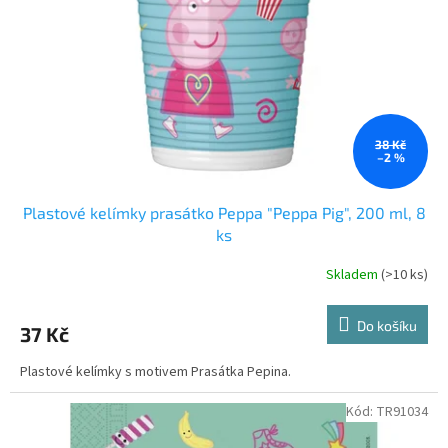
38 Kč
–2 %
Plastové kelímky prasátko Peppa "Peppa Pig", 200 ml, 8
ks
Skladem
(>10 ks)
Do košíku
37 Kč
Plastové kelímky s motivem Prasátka Pepina.
Kód:
TR91034