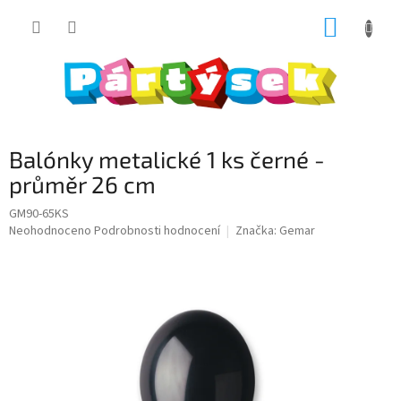
Přejít
NÁKUP
na
obsah
KOŠÍK
Balónky metalické 1 ks černé -
průměr 26 cm
GM90-65KS
Průměrné
Neohodnoceno
Podrobnosti hodnocení
Značka:
Gemar
hodnocení
produktu
je
0,0
z
5
hvězdiček.