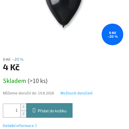
5 Kč
–20 %
5 Kč
–20 %
4 Kč
Měrná
Skladem
(>10 ks)
cena:
Můžeme doručit do:
10.8.2026
Možnosti doručení
Přidat do košíku
Detailní informace