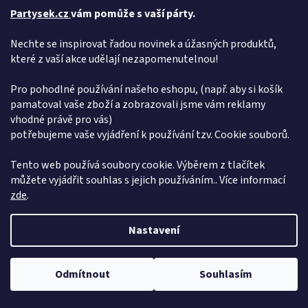
Partysek.cz
vám pomůže s vaší párty.
ZPĚT DO OBCHODU
Nechte se inspirovat řadou novinek a úžasných produktů,
které z vaší akce udělají nezapomenutelnou!
Z
Pro pohodlné používání našeho eshopu, (např. aby si košík
á
pamatoval vaše zboží a zobrazovali jsme vám reklamy
Vytvořil Shoptet
p
vhodné právě pro vás)
a
potřebujeme vaše vyjádření k používání tzv. Cookie souborů.
t
Copyright 2026
Pártýsek
. Všechna práva vyhrazena.
Upravit
í
nastavení cookies
Tento web používá soubory cookie. Výběrem z tlačítek
můžete vyjádřit souhlas s jejich používáním.. Více informací
zde
.
Nastavení
Dovolená od 6. 7. do 10. 7. 2026. Objednávky přijímáme bez omezení,
Odmítnout
Souhlasím
expedice proběhne 15. 7. 2026. Děkujeme za pochopení
Přidej se k nám!