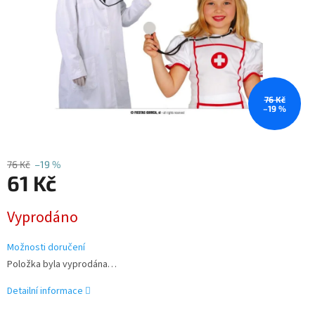
76 Kč
–19 %
76 Kč
–19 %
61 Kč
Měrná
Vyprodáno
cena:
Možnosti doručení
Položka byla vyprodána…
Detailní informace