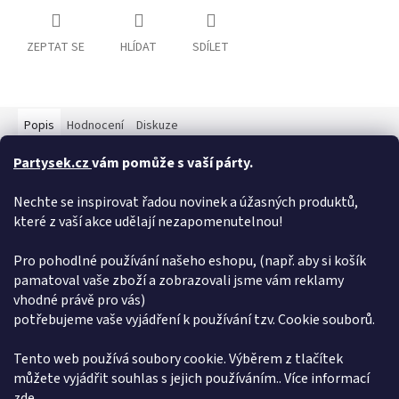
ZEPTAT SE
HLÍDAT
SDÍLET
Popis
Hodnocení
Diskuze
Partysek.cz
vám pomůže s vaší párty.
Detailní popis produktu
Nechte se inspirovat řadou novinek a úžasných produktů,
Plastová napodobenina lékařského stetoskopu/fonendoskopu
je senzačním doplňkem ke kostýmu lékaře nebo zdravotní
které z vaší akce udělají nezapomenutelnou!
sestry!
Pro pohodlné používání našeho eshopu, (např. aby si košík
Doplňkové parametry
pamatoval vaše zboží a zobrazovali jsme vám reklamy
vhodné právě pro vás)
Kategorie
:
Doplňky
potřebujeme vaše vyjádření k používání tzv. Cookie souborů.
EAN
:
8434077165133
Položka byla vyprodána…
Tento web používá soubory cookie. Výběrem z tlačítek
můžete vyjádřit souhlas s jejich používáním.. Více informací
Z
zde
.