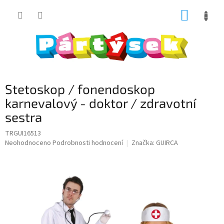
Přejít
NÁKUP
na
obsah
KOŠÍK
Stetoskop / fonendoskop
karnevalový - doktor / zdravotní
sestra
TRGUI16513
Průměrné
Neohodnoceno
Podrobnosti hodnocení
Značka:
GUIRCA
hodnocení
produktu
je
0,0
z
5
hvězdiček.