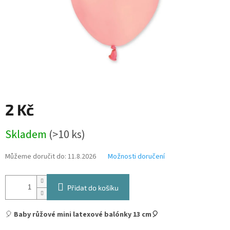
2 Kč
Měrná
Skladem
(>10 ks)
cena:
Můžeme doručit do:
11.8.2026
Možnosti doručení
Přidat do košíku
🎈
Baby růžové mini latexové balónky 13 cm🎈