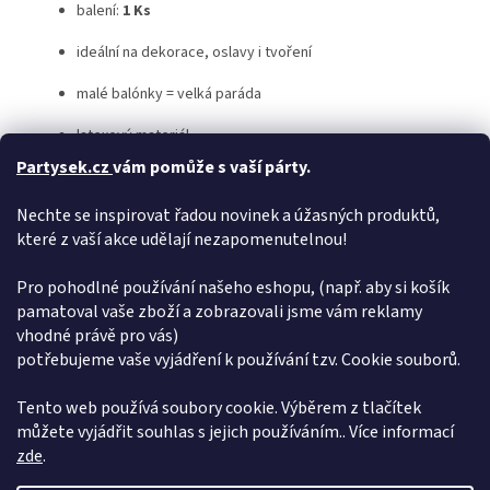
balení:
1 Ks
ideální na dekorace, oslavy i tvoření
malé balónky = velká paráda
latexový materiál
Partysek.cz
vám pomůže s vaší párty.
💡
Tip od Pártýska
: Smíchej je s většími balónky a vytvoř profi
dekoraci, která bude vypadat jako od eventového kouzelníka.
Nechte se inspirovat řadou novinek a úžasných produktů,
které z vaší akce udělají nezapomenutelnou!
⚠️
Upozornění:
Po nafouknutí héliem vydrží létat jen
několik
desítek minut až maximálně hodinu
, takže nejsou vhodné
pro dlouhodobou héliovou výzdobu.
Pro pohodlné používání našeho eshopu, (např. aby si košík
pamatoval vaše zboží a zobrazovali jsme vám reklamy
Doplňkové parametry
vhodné právě pro vás)
potřebujeme vaše vyjádření k používání tzv. Cookie souborů.
Kategorie
:
Klasické latexové balonky
EAN
:
8021886057317
Tento web používá soubory cookie. Výběrem z tlačítek
můžete vyjádřit souhlas s jejich používáním.. Více informací
Z
zde
.
á