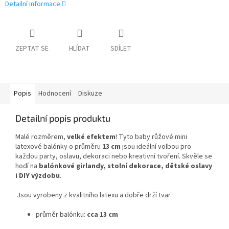
Detailní informace
ZEPTAT SE
HLÍDAT
SDÍLET
Popis
Hodnocení
Diskuze
Detailní popis produktu
Malé rozměrem,
velké efektem
! Tyto baby růžové mini
latexové balónky o průměru
13 cm
jsou ideální volbou pro
každou party, oslavu, dekoraci nebo kreativní tvoření. Skvěle se
hodí na
balónkové girlandy, stolní dekorace, dětské oslavy
i DIY výzdobu
.
Jsou vyrobeny z kvalitního latexu a dobře drží tvar.
průměr balónku:
cca 13 cm