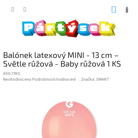
Přejít
NÁKUP
na
obsah
KOŠÍK
Balónek latexový MINI - 13 cm –
Světle růžová - Baby růžová 1 KS
A50-73KS
Průměrné
Neohodnoceno
Podrobnosti hodnocení
Značka:
SMART
hodnocení
produktu
je
0,0
z
5
hvězdiček.