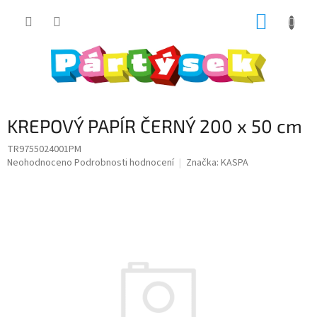
Přejít
NÁKUP
na
obsah
KOŠÍK
KREPOVÝ PAPÍR ČERNÝ 200 x 50 cm
TR9755024001PM
Průměrné
Neohodnoceno
Podrobnosti hodnocení
Značka:
KASPA
hodnocení
produktu
je
0,0
z
5
hvězdiček.