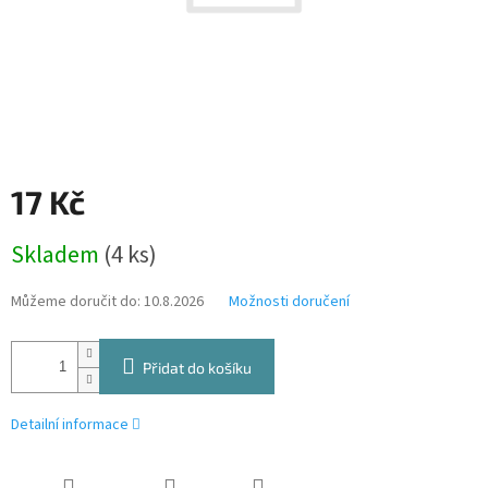
17 Kč
Měrná
Skladem
(4 ks)
cena:
Můžeme doručit do:
10.8.2026
Možnosti doručení
Přidat do košíku
Detailní informace