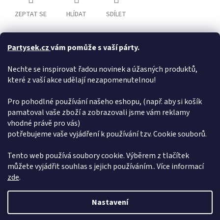
ZEPTAT SE
HLÍDAT
SDÍLET
Partysek.cz
vám pomůže s vaší párty.
Popis
Hodnocení
Diskuze
Nechte se inspirovat řadou novinek a úžasných produktů,
které z vaší akce udělají nezapomenutelnou!
Detailní popis produktu
pro výtvarnou a jinou kreativí činnost, materiál krep, černá barva
Pro pohodlné používání našeho eshopu, (např. aby si košík
pamatoval vaše zboží a zobrazovali jsme vám reklamy
Doplňkové parametry
vhodné právě pro vás)
potřebujeme vaše vyjádření k používání tzv. Cookie souborů.
Kategorie
:
Krepový papír
EAN
:
8593539083719
Tento web používá soubory cookie. Výběrem z tlačítek
můžete vyjádřit souhlas s jejich používáním.. Více informací
Z
zde
.
á
Vytvořil Shoptet
p
Nastavení
a
t