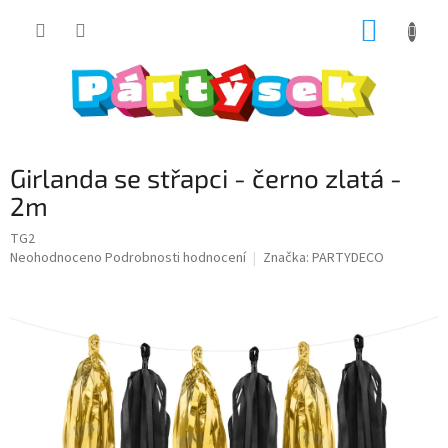
Přejít
NÁKUP
na
obsah
KOŠÍK
Girlanda se střapci - černo zlatá -
2m
TG2
Průměrné
Neohodnoceno
Podrobnosti hodnocení
Značka:
PARTYDECO
hodnocení
produktu
je
0,0
z
5
hvězdiček.