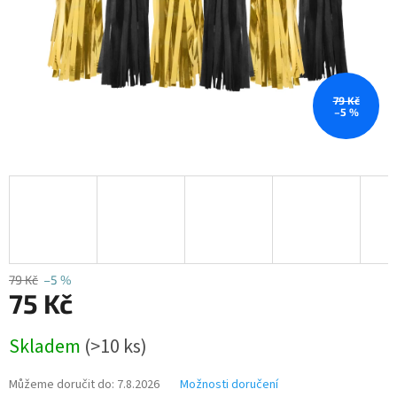
79 Kč
–5 %
79 Kč
–5 %
75 Kč
Měrná
Skladem
(>10 ks)
cena:
Můžeme doručit do:
7.8.2026
Možnosti doručení