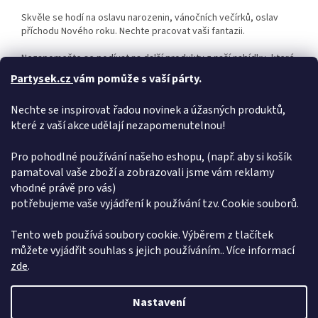
Skvěle se hodí na oslavu narozenin, vánočních večírků, oslav
příchodu Nového roku. Nechte pracovat vaši fantazii.
Nezapomeňte se podívat na další produkty z naší nabídky, které
se Vám mohou hodit na Vaši party.
Partysek.cz
vám pomůže s vaší párty.
Sada obsahuje 12 střapců a 2 m bílého provázku.
Nechte se inspirovat řadou novinek a úžasných produktů,
které z vaší akce udělají nezapomenutelnou!
Pro pohodlné používání našeho eshopu, (např. aby si košík
pamatoval vaše zboží a zobrazovali jsme vám reklamy
Doplňkové parametry
vhodné právě pro vás)
potřebujeme vaše vyjádření k používání tzv. Cookie souborů.
Kategorie
:
Party a oslavy
EAN
:
5902230749719
Tento web používá soubory cookie. Výběrem z tlačítek
můžete vyjádřit souhlas s jejich používáním.. Více informací
Z
zde
.
á
Vytvořil Shoptet
p
Nastavení
a