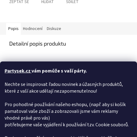
ZEPTAT SE
HLÍDAT
SDÍLET
Popis
Hodnocení
Diskuze
Detailní popis produktu
Nafukovací
balónek
v pastelové modré barvě využijete k
Partysek.cz
vám pomůže s vaší párty.
výzdobě narozeninové či jiné párty. Balónky o velikosti 48 cm
můžete nafouknout vzduchem nebo
<_heliem z naší
nabídky.
Balónky
Cena za 1 ks.
Nechte se inspirovat řadou novinek a úžasných produktů,
které z vaší akce udělají nezapomenutelnou!
Cena plnění balónku heliem na prodejně je 74 Kč.
Pro pohodlné používání našeho eshopu, (např. aby si košík
Doplňkové parametry
pamatoval vaše zboží a zobrazovali jsme vám reklamy
vhodné právě pro vás)
Kategorie
:
Klasické latexové balonky
potřebujeme vaše vyjádření k používání tzv. Cookie souborů.
EAN
:
8021886150902
Položka byla vyprodána…