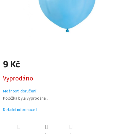
9 Kč
Měrná
Vyprodáno
cena:
Možnosti doručení
Položka byla vyprodána…
Detailní informace