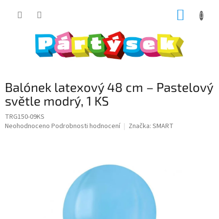
Přejít
NÁKUP
na
obsah
KOŠÍK
Balónek latexový 48 cm – Pastelový
světle modrý, 1 KS
TRG150-09KS
Průměrné
Neohodnoceno
Podrobnosti hodnocení
Značka:
SMART
hodnocení
produktu
je
0,0
z
5
hvězdiček.