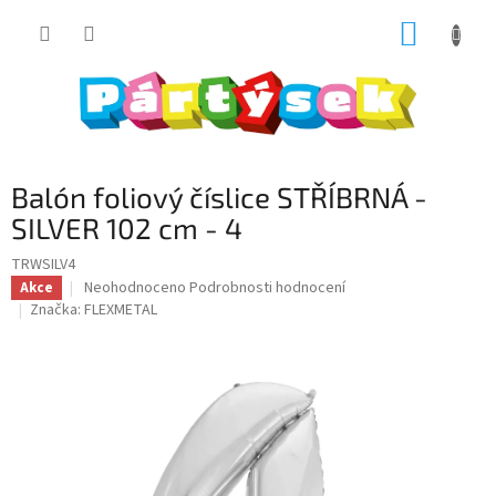
Přejít
NÁKUP
na
obsah
KOŠÍK
Balón foliový číslice STŘÍBRNÁ -
SILVER 102 cm - 4
TRWSILV4
Průměrné
Neohodnoceno
Podrobnosti hodnocení
Akce
hodnocení
Značka:
FLEXMETAL
produktu
je
0,0
z
5
hvězdiček.