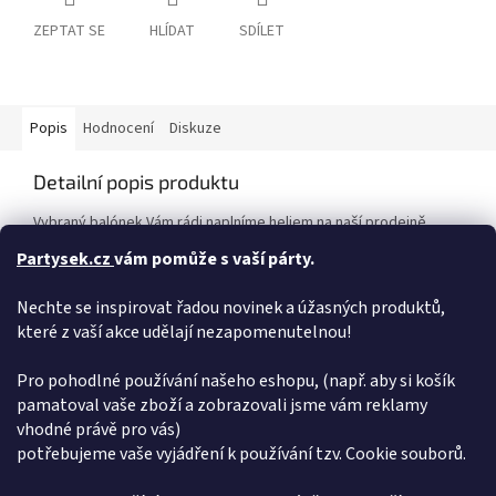
ZEPTAT SE
HLÍDAT
SDÍLET
Popis
Hodnocení
Diskuze
Detailní popis produktu
Vybraný balónek Vám rádi naplníme heliem na naší prodejně,
nebo si můžete vybrat z naší široké nabídky jednorázových
Partysek.cz
vám pomůže s vaší párty.
nádob plněných heliem. Máme pro Vás helium do balónků helium
do balónků < pro vlastní použití - ovladání je snadné a zvládne jej
Nechte se inspirovat řadou novinek a úžasných produktů,
hravě každý ! Takto naplněný balónek vydrží létat cca 7-10 dní a
dá se opakovaně plnit. Balonek lze nafouknout také vzduchem
které z vaší akce udělají nezapomenutelnou!
pomocí kompresoru, pumpičky, brčka nebo dutou slámkou.
Pro pohodlné používání našeho eshopu, (např. aby si košík
Doplňkové parametry
pamatoval vaše zboží a zobrazovali jsme vám reklamy
vhodné právě pro vás)
Kategorie
:
Stříbrná čísla 115 cm.
potřebujeme vaše vyjádření k používání tzv. Cookie souborů.
EAN
:
8435102305357
Položka byla vyprodána…