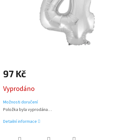
97 Kč
Měrná
Vyprodáno
cena:
Možnosti doručení
Položka byla vyprodána…
Detailní informace