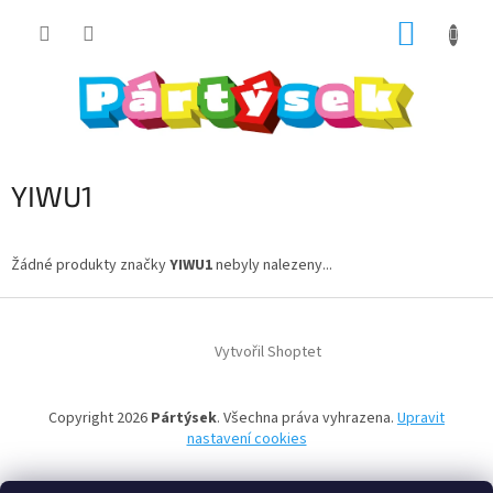
Přejít
NÁKUP
na
obsah
KOŠÍK
YIWU1
Žádné produkty značky
YIWU1
nebyly nalezeny...
Z
á
Vytvořil Shoptet
p
a
t
Copyright 2026
Pártýsek
. Všechna práva vyhrazena.
Upravit
í
nastavení cookies