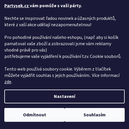
Partysek.cz
vám pomůže s vaší párty.
Nechte se inspirovat řadou novinek a úžasných produktů,
které z vaší akce udělají nezapomenutelnou!
Pro pohodlné používání našeho eshopu, (např. aby si košík
pamatoval vaše zboží a zobrazovali jsme vám reklamy
vhodné právě pro vás)
potřebujeme vaše vyjádření k používání tzv. Cookie souborů.
Tento web používá soubory cookie. Výběrem z tlačítek
můžete vyjádřit souhlas s jejich používáním.. Více informací
zde
.
Nastavení
Dovolená od 6. 7. do 10. 7. 2026. Objednávky přijímáme bez omezení,
Odmítnout
Souhlasím
expedice proběhne 15. 7. 2026. Děkujeme za pochopení
Přidej se k nám!