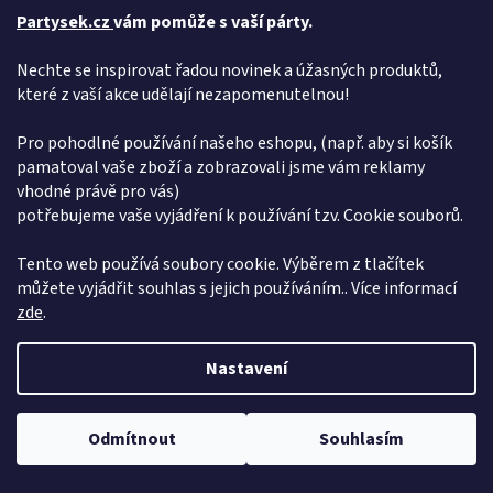
Partysek.cz
vám pomůže s vaší párty.
Nechte se inspirovat řadou novinek a úžasných produktů,
které z vaší akce udělají nezapomenutelnou!
Pro pohodlné používání našeho eshopu, (např. aby si košík
pamatoval vaše zboží a zobrazovali jsme vám reklamy
vhodné právě pro vás)
potřebujeme vaše vyjádření k používání tzv. Cookie souborů.
Tento web používá soubory cookie. Výběrem z tlačítek
můžete vyjádřit souhlas s jejich používáním.. Více informací
zde
.
Nastavení
Dovolená od 6. 7. do 10. 7. 2026. Objednávky přijímáme bez omezení,
Odmítnout
Souhlasím
expedice proběhne 15. 7. 2026. Děkujeme za pochopení
Přidej se k nám!