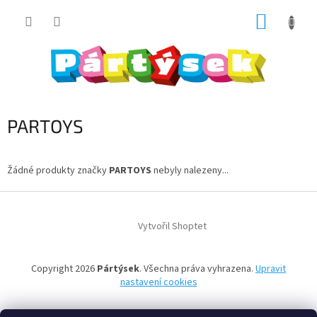
Přejít
NÁKUP
na
obsah
KOŠÍK
PARTOYS
Žádné produkty značky
PARTOYS
nebyly nalezeny...
Z
á
Vytvořil Shoptet
p
a
t
Copyright 2026
Pártýsek
. Všechna práva vyhrazena.
Upravit
í
nastavení cookies