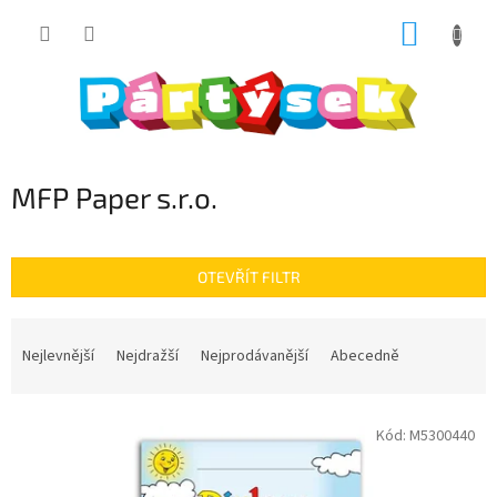
Přejít
NÁKUP
na
obsah
KOŠÍK
MFP Paper s.r.o.
OTEVŘÍT FILTR
Ř
a
Nejlevnější
Nejdražší
Nejprodávanější
Abecedně
z
e
V
n
Kód:
M5300440
ý
í
p
p