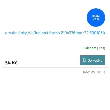
35 Kč
–2 %
omalovánky A4 Rodinná farma 210x276mm/32 5301064
Skladem
(3 Ks)
Do košíku
34 Kč
Kód:
M5300753