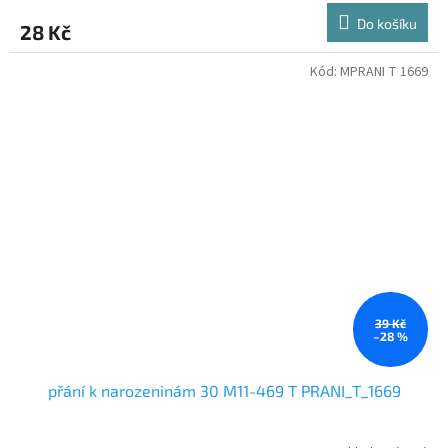
Do košíku
28 Kč
Kód:
MPRANI T 1669
39 Kč
–28 %
přání k narozeninám 30 M11-469 T PRANI_T_1669