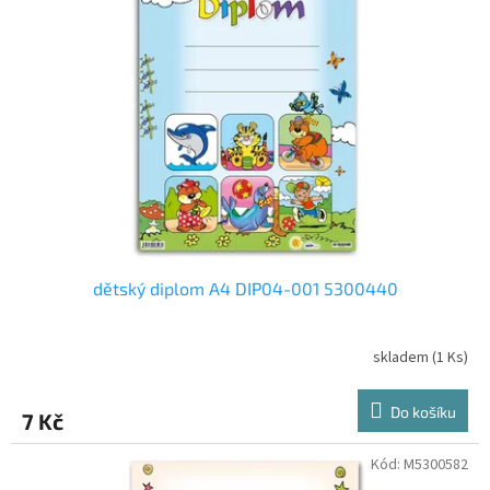
i
r
s
o
p
d
r
u
o
k
d
t
u
ů
k
t
ů
dětský diplom A4 DIP04-001 5300440
skladem
(1 Ks)
Do košíku
7 Kč
Kód:
M5300582