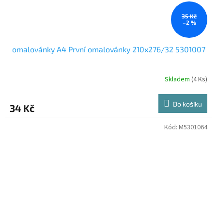
35 Kč
–2 %
omalovánky A4 První omalovánky 210x276/32 5301007
Skladem
(4 Ks)
Do košíku
34 Kč
Kód:
M5301064