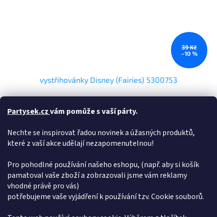
39 Kč
–10 %
vystřihovánky Disney (Fairies) 5300753
Skladem
(2 Ks)
Partysek.cz
vám pomůže s vaší párty.
Nechte se inspirovat řadou novinek a úžasných produktů,
Do košíku
35 Kč
které z vaší akce udělají nezapomenutelnou!
Pro pohodlné používání našeho eshopu, (např. aby si košík
NAČÍST 7 DALŠÍCH
pamatoval vaše zboží a zobrazovali jsme vám reklamy
S
1
2
vhodné právě pro vás)
t
O
r
potřebujeme vaše vyjádření k používání tzv. Cookie souborů.
19
položek celkem
v
á
l
NAHORU
n