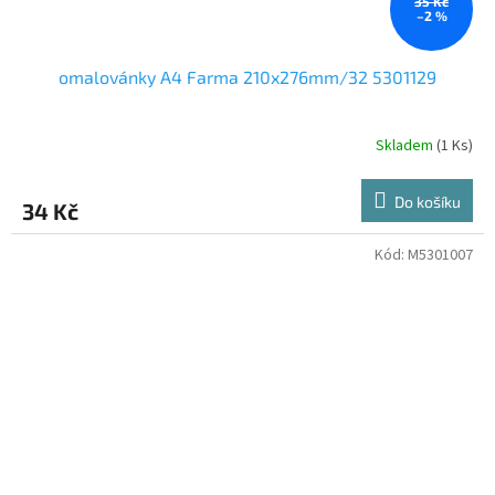
35 Kč
–2 %
omalovánky A4 Farma 210x276mm/32 5301129
Skladem
(1 Ks)
Do košíku
34 Kč
Kód:
M5301007