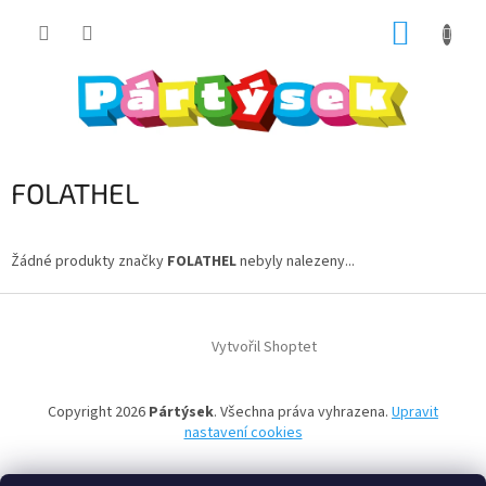
Přejít
NÁKUP
na
obsah
KOŠÍK
FOLATHEL
Žádné produkty značky
FOLATHEL
nebyly nalezeny...
Z
á
Vytvořil Shoptet
p
a
t
Copyright 2026
Pártýsek
. Všechna práva vyhrazena.
Upravit
í
nastavení cookies