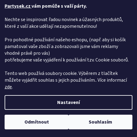
Partysek.cz
vám pomůže s vaší párty.
Nechte se inspirovat řadou novinek a úžasných produktů,
které z vaší akce udělají nezapomenutelnou!
Pro pohodlné používání našeho eshopu, (např. aby si košík
pamatoval vaše zboží a zobrazovali jsme vám reklamy
vhodné právě pro vás)
potřebujeme vaše vyjádření k používání tzv. Cookie souborů.
Tento web používá soubory cookie. Výběrem z tlačítek
můžete vyjádřit souhlas s jejich používáním.. Více informací
zde
.
Nastavení
Dovolená od 6. 7. do 10. 7. 2026. Objednávky přijímáme bez omezení,
Odmítnout
Souhlasím
expedice proběhne 15. 7. 2026. Děkujeme za pochopení
Přidej se k nám!