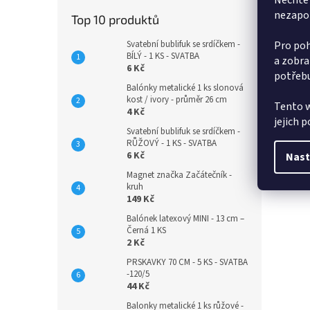
Nechte 
nezapo
Top 10 produktů
Svatební bublifuk se srdíčkem -
Pro poh
BÍLÝ - 1 KS - SVATBA
a zobra
6 Kč
potřebu
Balónky metalické 1 ks slonová
kost / ivory - průměr 26 cm
Tento w
4 Kč
jejich 
Svatební bublifuk se srdíčkem -
RŮŽOVÝ - 1 KS - SVATBA
6 Kč
Nast
Magnet značka Začátečník -
kruh
149 Kč
Balónek latexový MINI - 13 cm –
Černá 1 KS
2 Kč
PRSKAVKY 70 CM - 5 KS - SVATBA
-120/5
44 Kč
Balonky metalické 1 ks růžové -