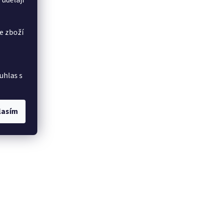
 udělají
e zboží
uhlas s
lasím