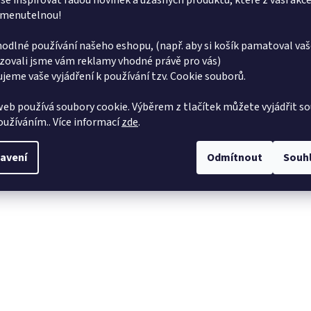
se inspirovat řadou novinek a úžasných produktů, které z vaší akce
menutelnou!
odlné používání našeho eshopu, (např. aby si košík pamatoval vaš
zovali jsme vám reklamy vhodné právě pro vás)
jeme vaše vyjádření k používání tzv. Cookie souborů.
eb používá soubory cookie. Výběrem z tlačítek můžete vyjádřit so
používáním.. Více informací
zde
.
avení
Odmítnout
Souh