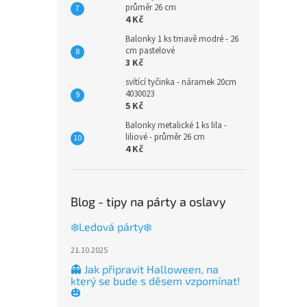
průměr 26 cm
4 Kč
Balonky 1 ks tmavě modré - 26
cm pastelové
3 Kč
svítící tyčinka - náramek 20cm
4030023
5 Kč
Balonky metalické 1 ks lila -
liliové - průměr 26 cm
4 Kč
Blog - tipy na párty a oslavy
❄️Ledová párty❄️
21.10.2025
👻 Jak připravit Halloween, na
který se bude s děsem vzpomínat!
🎃