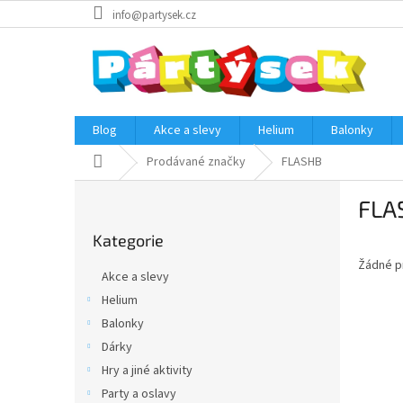
Přejít
info@partysek.cz
na
obsah
Blog
Akce a slevy
Helium
Balonky
Domů
Prodávané značky
FLASHB
P
FLA
o
Přeskočit
s
Kategorie
kategorie
t
Žádné p
r
Akce a slevy
a
Helium
n
Balonky
n
í
Dárky
p
Hry a jiné aktivity
a
Party a oslavy