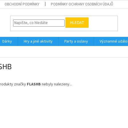
OBCHODNÍ PODMÍNKY
PODMÍNKY OCHRANY OSOBNÍCH ÚDAJŮ
HLEDAT
Dárky
Hry a jiné aktivity
Party a oslavy
Významné událos
SHB
rodukty značky
FLASHB
nebyly nalezeny...