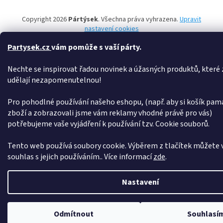
a
t
Copyright 2026
Pártýsek
. Všechna práva vyhrazena.
Upravit
í
nastavení cookies
Partysek.cz
vám pomůže s vaší párty.
Nechte se inspirovat řadou novinek a úžasných produktů, které z
udělají nezapomenutelnou!
Pro pohodlné používání našeho eshopu, (např. aby si košík pam
zboží a zobrazovali jsme vám reklamy vhodné právě pro vás)
potřebujeme vaše vyjádření k používání tzv. Cookie souborů.
Tento web používá soubory cookie. Výběrem z tlačítek můžete v
souhlas s jejich používáním.. Více informací
zde
.
Nastavení
Dovolená od 6. 7. do 10. 7. 2026. Objednávky přijímáme bez omezení, expedice pro
Odmítnout
Souhlasí
2026. Děkujeme za pochopení