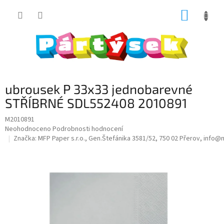
Přejít
NÁKUP
na
obsah
KOŠÍK
ubrousek P 33x33 jednobarevné
STŘÍBRNÉ SDL552408 2010891
M2010891
Průměrné
Neohodnoceno
Podrobnosti hodnocení
hodnocení
Značka:
MFP Paper s.r.o., Gen.Štefánika 3581/52, 750 02 Přerov, info
produktu
je
0,0
z
5
hvězdiček.