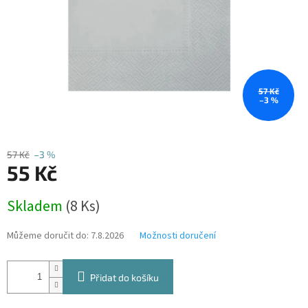
57 Kč
–3 %
57 Kč
–3 %
55 Kč
Měrná
Skladem
(8 Ks)
cena:
Můžeme doručit do:
7.8.2026
Možnosti doručení
Přidat do košíku