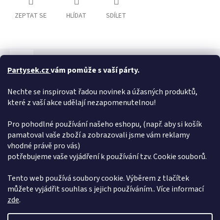
ZEPTAT SE
HLÍDAT
SDÍLET
Popis
Hodnocení
Diskuze
Partysek.cz
vám pomůže s vaší párty.
Detailní popis produktu
Nechte se inspirovat řadou novinek a úžasných produktů,
Sada dortových svíček v pastelových barvách. Sada obsahuje: 6
které z vaší akce udělají nezapomenutelnou!
ks svíček Velikost: 12,5 cm
Pro pohodlné používání našeho eshopu, (např. aby si košík
Doplňkové parametry
pamatoval vaše zboží a zobrazovali jsme vám reklamy
vhodné právě pro vás)
Kategorie
:
Svíčky
potřebujeme vaše vyjádření k používání tzv. Cookie souborů.
Hmotnost
:
0.032 kg
EAN
:
5902973188189
Tento web používá soubory cookie. Výběrem z tlačítek
můžete vyjádřit souhlas s jejich používáním.. Více informací
Z
zde
.
á
Vytvořil Shoptet