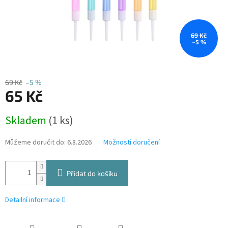
69 Kč
–5 %
69 Kč
–5 %
65 Kč
Měrná
Skladem
(1 ks)
cena:
Můžeme doručit do:
6.8.2026
Možnosti doručení
Přidat do košíku
Detailní informace