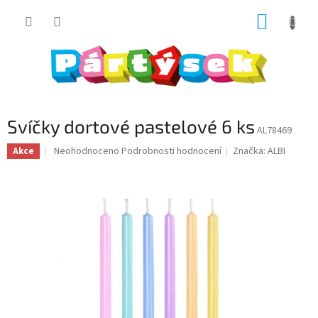
Přejít
NÁKUP
na
obsah
KOŠÍK
Svíčky dortové pastelové 6 ks
AL78469
Průměrné
Neohodnoceno
Podrobnosti hodnocení
Značka:
ALBI
Akce
hodnocení
produktu
je
0,0
z
5
hvězdiček.