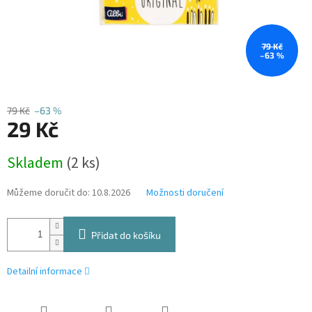
79 Kč
–63 %
79 Kč
–63 %
29 Kč
Měrná
Skladem
(2 ks)
cena:
Můžeme doručit do:
10.8.2026
Možnosti doručení
Přidat do košíku
Detailní informace