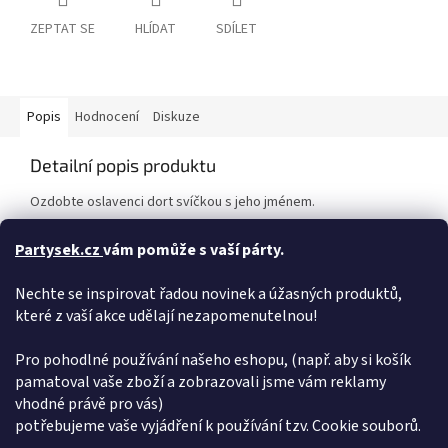
ZEPTAT SE
HLÍDAT
SDÍLET
Popis
Hodnocení
Diskuze
Detailní popis produktu
Ozdobte oslavenci dort svíčkou s jeho jménem.
Vybrat si můžete z již vytvořených jmen, nebo si složit vlastní
Partysek.cz
vám pomůže s vaší párty.
nápis z jednotlivých svíček.
Nechte se inspirovat řadou novinek a úžasných produktů,
Dortové svíčky jsou zdravotně nezávadné. Byly testovány pro
které z vaší akce udělají nezapomenutelnou!
styk s potravinami.
Výška písmen 2,5 cm.
Pro pohodlné používání našeho eshopu, (např. aby si košík
pamatoval vaše zboží a zobrazovali jsme vám reklamy
Doplňkové parametry
vhodné právě pro vás)
potřebujeme vaše vyjádření k používání tzv. Cookie souborů.
Kategorie
:
Svíčky