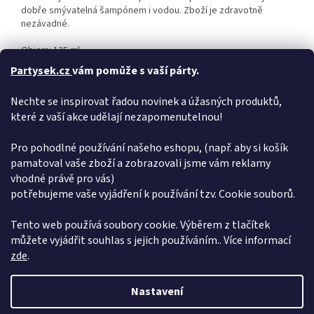
dobře smývatelná šampónem i vodou. Zboží je zdravotně
nezávadné.
Objem: 125 ml
Partysek.cz
vám pomůže s vaší párty.
Uvedená cena je za 1 ks.
Nechte se inspirovat řadou novinek a úžasných produktů,
Doplňkové parametry
které z vaší akce udělají nezapomenutelnou!
Kategorie
:
Sprej na vlasy
EAN
:
8594030392010
Pro pohodlné používání našeho eshopu, (např. aby si košík
pamatoval vaše zboží a zobrazovali jsme vám reklamy
Šířka
:
44 mm
vhodné právě pro vás)
Výška
:
153 mm
potřebujeme vaše vyjádření k používání tzv. Cookie souborů.
Hloubka
:
44 mm
Hmotnost
:
0.453000 kg
Tento web používá soubory cookie. Výběrem z tlačítek
můžete vyjádřit souhlas s jejich používáním.. Více informací
Z
zde
.
á
Vytvořil Shoptet
p
Nastavení
a