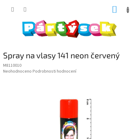
Přejít
NÁKUP
na
obsah
KOŠÍK
Spray na vlasy 141 neon červený
M8110010
Průměrné
Neohodnoceno
Podrobnosti hodnocení
hodnocení
produktu
je
0,0
z
5
hvězdiček.