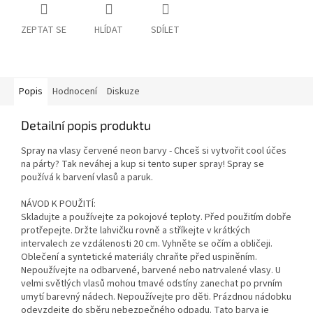
ZEPTAT SE
HLÍDAT
SDÍLET
Popis
Hodnocení
Diskuze
Detailní popis produktu
Spray na vlasy červené neon barvy - Chceš si vytvořit cool účes
na párty? Tak neváhej a kup si tento super spray! Spray se
používá k barvení vlasů a paruk.
NÁVOD K POUŽITÍ:
Skladujte a používejte za pokojové teploty. Před použitím dobře
protřepejte. Držte lahvičku rovně a stříkejte v krátkých
intervalech ze vzdálenosti 20 cm. Vyhněte se očím a obličeji.
Oblečení a syntetické materiály chraňte před uspiněním.
Nepoužívejte na odbarvené, barvené nebo natrvalené vlasy. U
velmi světlých vlasů mohou tmavé odstíny zanechat po prvním
umytí barevný nádech. Nepoužívejte pro děti. Prázdnou nádobku
odevzdejte do sběru nebezpečného odpadu. Tato barva je