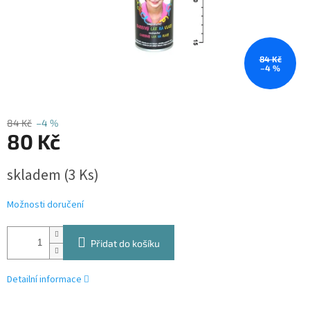
84 Kč
–4 %
84 Kč
–4 %
80 Kč
Měrná
skladem
(3 Ks)
cena:
Možnosti doručení
Přidat do košíku
Detailní informace