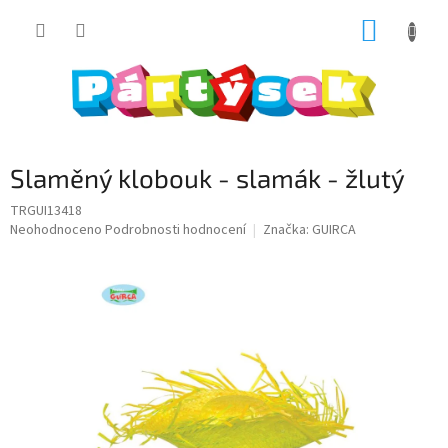
Přejít
NÁKUP
na
obsah
KOŠÍK
Slaměný klobouk - slamák - žlutý
TRGUI13418
Průměrné
Neohodnoceno
Podrobnosti hodnocení
Značka:
GUIRCA
hodnocení
produktu
je
0,0
z
5
hvězdiček.