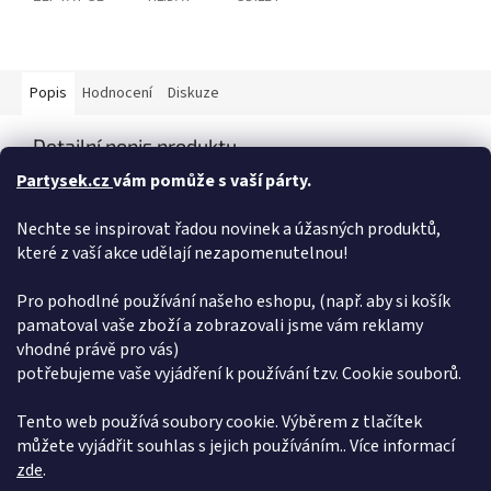
Popis
Hodnocení
Diskuze
Detailní popis produktu
Partysek.cz
vám pomůže s vaší párty.
Slaměný žlutý klobouk s roztřepenými okraji. Klobouk je určen
pro dospělé. Staňte se hvězdou karnevalového večírku, letního
Nechte se inspirovat řadou novinek a úžasných produktů,
festivalu nebo doplňte svůj havajský kostým o tento parádní
kousek a ohromte tak všechny své přátelé! Vnitřní obvod
které z vaší akce udělají nezapomenutelnou!
klobouku: 60 cm
Pro pohodlné používání našeho eshopu, (např. aby si košík
Doplňkové parametry
pamatoval vaše zboží a zobrazovali jsme vám reklamy
vhodné právě pro vás)
Kategorie
:
Doplňky
potřebujeme vaše vyjádření k používání tzv. Cookie souborů.
EAN
:
8434077134184
Položka byla vyprodána…
Tento web používá soubory cookie. Výběrem z tlačítek
můžete vyjádřit souhlas s jejich používáním.. Více informací
Z
zde
.