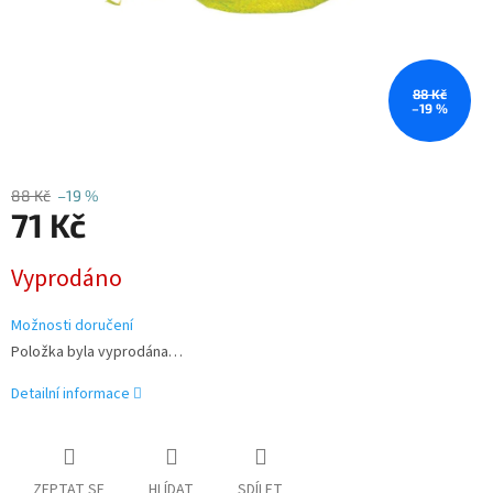
88 Kč
–19 %
88 Kč
–19 %
71 Kč
Měrná
Vyprodáno
cena:
Možnosti doručení
Položka byla vyprodána…
Detailní informace
ZEPTAT SE
HLÍDAT
SDÍLET