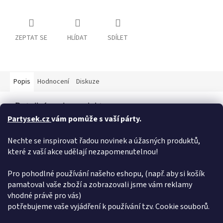
ZEPTAT SE
HLÍDAT
SDÍLET
Popis
Hodnocení
Diskuze
Detailní popis produktu
Partysek.cz
vám pomůže s vaší párty.
Balónky Birthday No.21 o průměru 30cm. Výbraný balónek Vám
rádi naplníme heliem na naší prodejně, nebo si můžete vybrat s
Nechte se inspirovat řadou novinek a úžasných produktů,
naší široké nabídky jednorázových nádob plněných heliem.
které z vaší akce udělají nezapomenutelnou!
Máme pro Vás helium do balónků helium do balónků < pro vlastní
použití - ovladání je snadné a zvládne jej hravě každý ! Balonek
lze nafouknout také vzduchem pomocí kompresoru, pumpičkou.
Pro pohodlné používání našeho eshopu, (např. aby si košík
pamatoval vaše zboží a zobrazovali jsme vám reklamy
Doplňkové parametry
vhodné právě pro vás)
potřebujeme vaše vyjádření k používání tzv. Cookie souborů.
Kategorie
:
potisk čísla
EAN
:
5901157491909