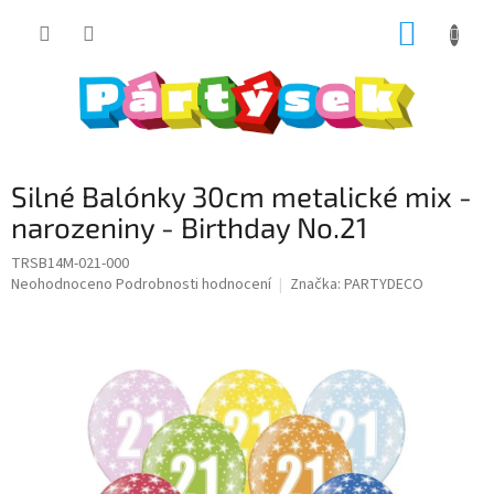
Přejít
NÁKUP
na
obsah
KOŠÍK
Silné Balónky 30cm metalické mix -
narozeniny - Birthday No.21
TRSB14M-021-000
Průměrné
Neohodnoceno
Podrobnosti hodnocení
Značka:
PARTYDECO
hodnocení
produktu
je
0,0
z
5
hvězdiček.