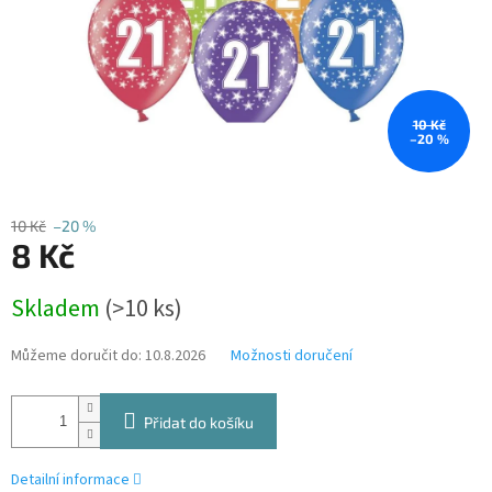
10 Kč
–20 %
10 Kč
–20 %
8 Kč
Měrná
Skladem
(>10 ks)
cena:
Můžeme doručit do:
10.8.2026
Možnosti doručení
Přidat do košíku
Detailní informace