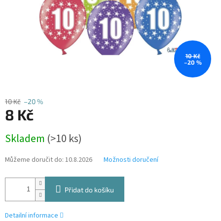
10 Kč
–20 %
10 Kč
–20 %
8 Kč
Měrná
Skladem
(>10 ks)
cena:
Můžeme doručit do:
10.8.2026
Možnosti doručení
Přidat do košíku
Detailní informace