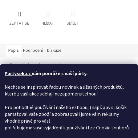
ZEPTAT SE
HLÍDAT
SDÍLET
Popis
Hodnocení
Diskuze
Detailní popis produktu
Partysek.cz
vám pomůže s vaší párty.
Balónky Birthday No.10 o průměru 30cm. Výbraný balónek Vám
rádi naplníme heliem na naší prodejně, nebo si můžete vybrat s
Nechte se inspirovat řadou novinek a úžasných produktů,
naší široké nabídky jednorázových nádob plněných heliem.
které z vaší akce udělají nezapomenutelnou!
Máme pro Vás helium do balónků helium do balónků < pro vlastní
použití - ovladání je snadné a zvládne jej hravě každý ! Balonek
lze nafouknout také vzduchem pomocí kompresoru, pumpičkou.
Pro pohodlné používání našeho eshopu, (např. aby si košík
pamatoval vaše zboží a zobrazovali jsme vám reklamy
Doplňkové parametry
vhodné právě pro vás)
potřebujeme vaše vyjádření k používání tzv. Cookie souborů.
Kategorie
:
10
EAN
:
5901157491886