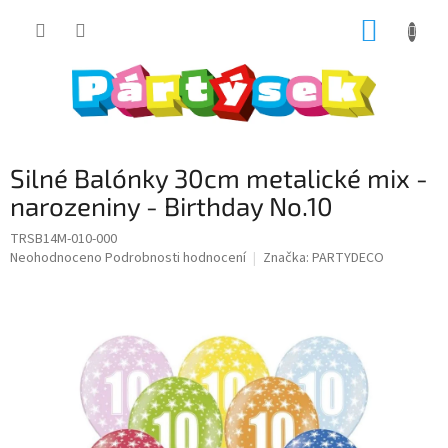
Přejít
NÁKUP
na
obsah
KOŠÍK
Silné Balónky 30cm metalické mix -
narozeniny - Birthday No.10
TRSB14M-010-000
Průměrné
Neohodnoceno
Podrobnosti hodnocení
Značka:
PARTYDECO
hodnocení
produktu
je
0,0
z
5
hvězdiček.