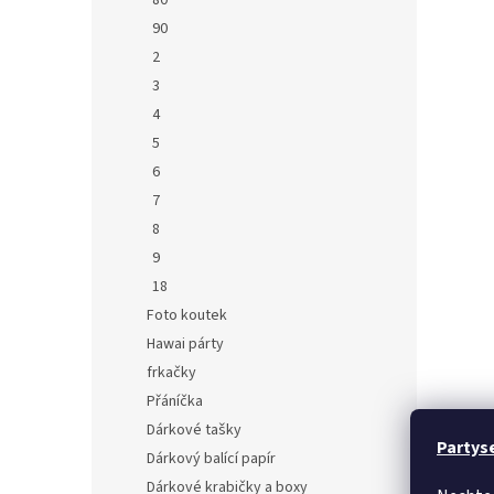
80
90
2
3
4
5
6
7
8
9
18
Foto koutek
Hawai párty
frkačky
Přáníčka
Dárkové tašky
Partys
Dárkový balící papír
Dárkové krabičky a boxy