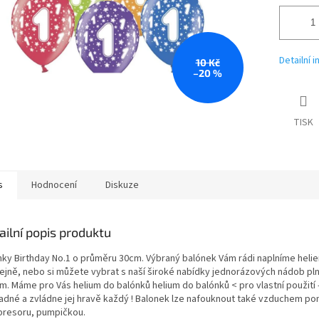
Detailní 
10 Kč
–20 %
TISK
s
Hodnocení
Diskuze
ailní popis produktu
nky Birthday No.1 o průměru 30cm. Výbraný balónek Vám rádi naplníme helie
ejně, nebo si můžete vybrat s naší široké nabídky jednorázových nádob pl
m. Máme pro Vás helium do balónků helium do balónků < pro vlastní použití 
nadné a zvládne jej hravě každý ! Balonek lze nafouknout také vzduchem p
resoru, pumpičkou.