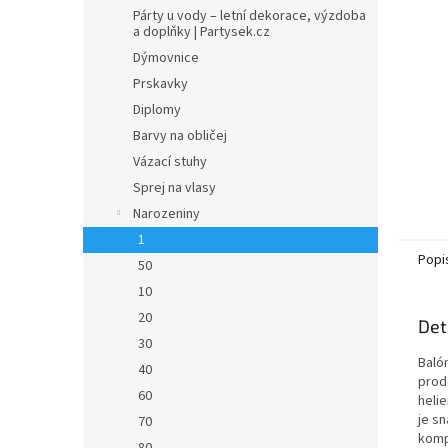
n
Párty u vody – letní dekorace, výzdoba
e
a doplňky | Partysek.cz
l
Dýmovnice
Prskavky
Diplomy
Barvy na obličej
Vázací stuhy
Sprej na vlasy
Narozeniny
1
Popi
50
10
20
Det
30
Baló
40
prod
60
helie
je s
70
komp