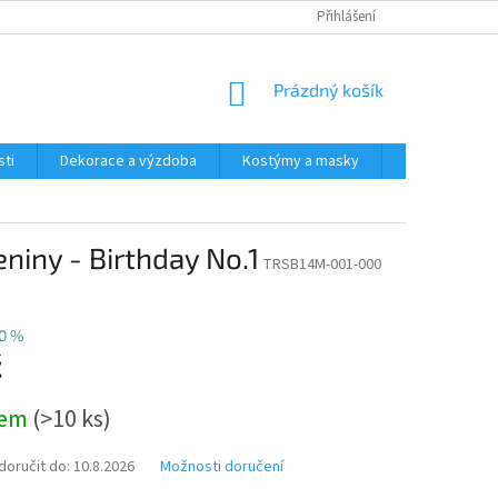
Přihlášení
NÁKUPNÍ
Prázdný košík
KOŠÍK
ti
Dekorace a výzdoba
Kostýmy a masky
Tématické pr
niny - Birthday No.1
TRSB14M-001-000
0 %
č
dem
(>10 ks)
oručit do:
10.8.2026
Možnosti doručení