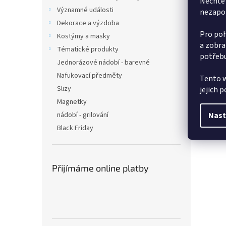
Nechte 
Významné události
nezapo
Dekorace a výzdoba
Pro poh
Kostýmy a masky
a zobra
Tématické produkty
potřebu
Jednorázové nádobí - barevné
Nafukovací předměty
Tento w
Slizy
jejich 
Magnetky
nádobí - grilování
Nast
Black Friday
Přijímáme online platby