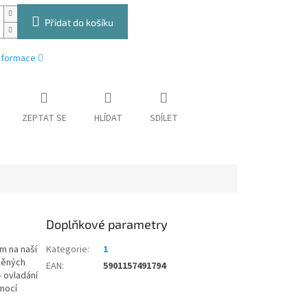
Přidat do košíku
informace
ZEPTAT SE
HLÍDAT
SDÍLET
Doplňkové parametry
m na naší
Kategorie
:
1
něných
EAN
:
5901157491794
- ovladání
omocí