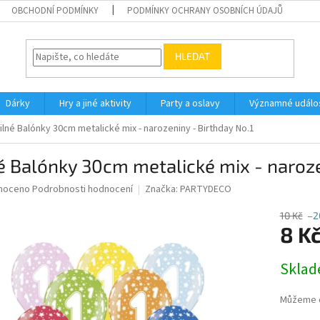
OBCHODNÍ PODMÍNKY
PODMÍNKY OCHRANY OSOBNÍCH ÚDAJŮ
HLEDAT
Dárky
Hry a jiné aktivity
Party a oslavy
Významné událos
ilné Balónky 30cm metalické mix - narozeniny - Birthday No.1
é Balónky 30cm metalické mix - naroze
né
noceno
Podrobnosti hodnocení
Značka:
PARTYDECO
ní
u
10 Kč
–2
8 K
Měrná
Skla
cena:
ek.
Můžeme d