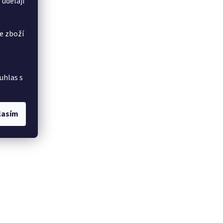
 udělají
e zboží
uhlas s
lasím