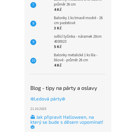
průměr 26 cm
4 Kč
Balonky 1 ks tmavě modré - 26
cm pastelové
3 Kč
svítící tyčinka - náramek 20cm
4030023
5 Kč
Balonky metalické 1 ks lila -
liliové - průměr 26 cm
4 Kč
Blog - tipy na párty a oslavy
❄️Ledová párty❄️
21.10.2025
👻 Jak připravit Halloween, na
který se bude s děsem vzpomínat!
🎃