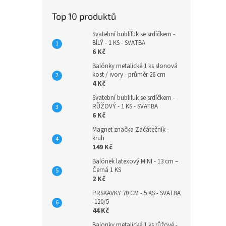
Top 10 produktů
Svatební bublifuk se srdíčkem -
BÍLÝ - 1 KS - SVATBA
6 Kč
Balónky metalické 1 ks slonová
kost / ivory - průměr 26 cm
4 Kč
Svatební bublifuk se srdíčkem -
RŮŽOVÝ - 1 KS - SVATBA
6 Kč
Magnet značka Začátečník -
kruh
149 Kč
Balónek latexový MINI - 13 cm –
Černá 1 KS
2 Kč
PRSKAVKY 70 CM - 5 KS - SVATBA
-120/5
44 Kč
Balonky metalické 1 ks růžové -