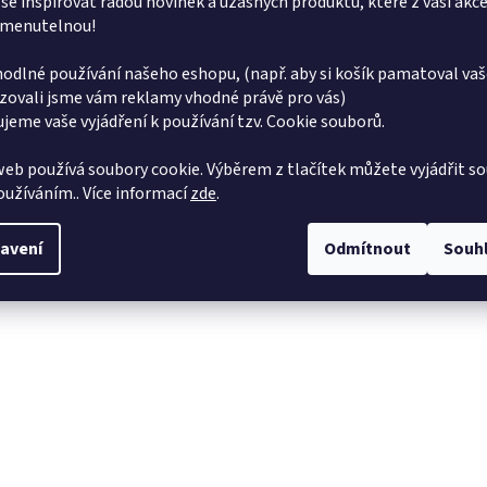
se inspirovat řadou novinek a úžasných produktů, které z vaší akce
menutelnou!
odlné používání našeho eshopu, (např. aby si košík pamatoval vaš
zovali jsme vám reklamy vhodné právě pro vás)
jeme vaše vyjádření k používání tzv. Cookie souborů.
eb používá soubory cookie. Výběrem z tlačítek můžete vyjádřit so
používáním.. Více informací
zde
.
avení
Odmítnout
Souh