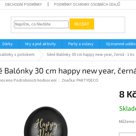
OBCHODNÍ PODMÍNKY
PODMÍNKY OCHRANY OSOBNÍCH ÚDAJŮ
HLEDAT
Dárky
Hry a jiné aktivity
Party a oslavy
Významné událos
balónky s potiskem
Silné Balónky 30 cm happy new year, černá - 1 ks
é Balónky 30 cm happy new year, černá 
né
noceno
Podrobnosti hodnocení
Značka:
PARTYDECO
ní
8 K
u
Měrná
Skla
cena:
ek.
Můžeme d