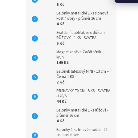
6 Kč
Balónky metalické 1 ks slonová
kost / ivory - průměr 26 cm
4 Kč
Svatební bublifuk se srdíčkem -
RŮŽOVÝ - 1 KS - SVATBA
6 Kč
Magnet značka Začátečník -
kruh
149 Kč
Balónek latexový MINI - 13 cm –
Černá 1 KS
2 Kč
PRSKAVKY 70 CM - 5 KS - SVATBA
-120/5
44 Kč
Balonky metalické 1 ks růžové -
průměr 26 cm
4 Kč
Balonky 1 ks tmavě modré - 26
cm pastelové