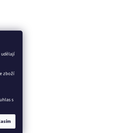
 udělají
e zboží
uhlas s
lasím