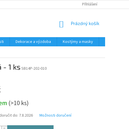
Přihlášení
NÁKUPNÍ
Prázdný košík
KOŠÍK
ti
Dekorace a výzdoba
Kostýmy a masky
Tématické pr
- 1 ks
SB14P-202-010
č
dem
(>10 ks)
oručit do:
7.8.2026
Možnosti doručení