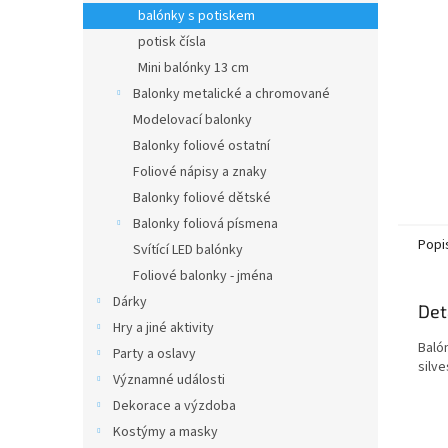
n
balónky s potiskem
e
potisk čísla
l
Mini balónky 13 cm
Balonky metalické a chromované
Modelovací balonky
Balonky foliové ostatní
Foliové nápisy a znaky
Balonky foliové dětské
Balonky foliová písmena
Popi
Svítící LED balónky
Foliové balonky - jména
Dárky
Det
Hry a jiné aktivity
Baló
Party a oslavy
silv
Významné události
Dekorace a výzdoba
Kostýmy a masky