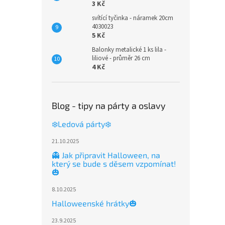
3 Kč
svítící tyčinka - náramek 20cm
4030023
5 Kč
Balonky metalické 1 ks lila -
liliové - průměr 26 cm
4 Kč
Blog - tipy na párty a oslavy
❄️Ledová párty❄️
21.10.2025
👻 Jak připravit Halloween, na
který se bude s děsem vzpomínat!
🎃
8.10.2025
Halloweenské hrátky🎃
23.9.2025