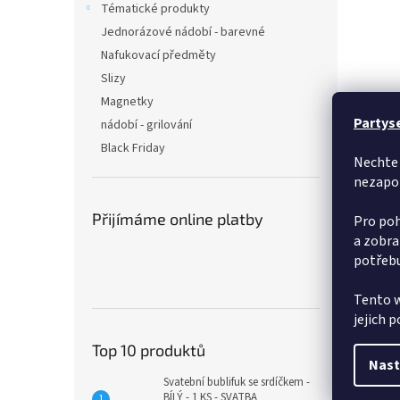
Tématické produkty
Jednorázové nádobí - barevné
Nafukovací předměty
Slizy
Magnetky
Partys
nádobí - grilování
Black Friday
Nechte 
nezapo
Přijímáme online platby
Pro poh
a zobra
potřebu
Tento w
jejich 
Top 10 produktů
Nast
Svatební bublifuk se srdíčkem -
BÍLÝ - 1 KS - SVATBA