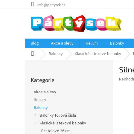
Přejít
info@partysek.cz
na
obsah
Blog
Akce a slevy
Helium
Balonky
Domů
Balonky
Klasické latexové balonky
P
Siln
o
Přeskočit
s
Průměr
Neohod
Kategorie
kategorie
t
hodnoce
r
produkt
Akce a slevy
a
je
Helium
0,0
n
z
Balonky
n
5
í
Balonky foliová čísla
hvězdič
p
Klasické latexové balonky
a
Pastelové 26 cm