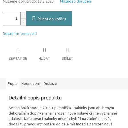
Můžeme doručit do:
13.8.2026
Možnosti doručení
Přidat do košíku
Detailní informace
ZEPTAT SE
HLÍDAT
SDÍLET
Popis
Hodnocení
Diskuze
Detailní popis produktu
Set balónků noodle 20ks + pumpička - balónky jsou oblíbeným
dekoračním doplňkem na narozeninové oslavě či jiné významné
události. Nafukovací balónky nesmí chybět na žádné oslavě,
dodají tu pravou atmosféru do celé místnosti a narozeninová