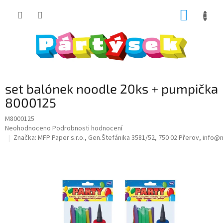
Přejít
NÁKUP
na
obsah
KOŠÍK
set balónek noodle 20ks + pumpička
8000125
M8000125
Průměrné
Neohodnoceno
Podrobnosti hodnocení
hodnocení
Značka:
MFP Paper s.r.o., Gen.Štefánika 3581/52, 750 02 Přerov, info
produktu
je
0,0
z
5
hvězdiček.