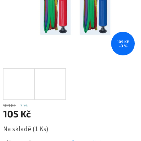
109 Kč
–3 %
109 Kč
–3 %
105 Kč
Měrná
Na skladě
(1 Ks)
cena: