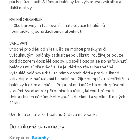
párty může začít! S těmito balónky lze vytvarovat zvířátko a
další motivy.
BALENÍ OBSAHUJE:
- 20ks barevných tvarovacích nafukovacích balónků
- pumpičku k jednoduchému nafouknutí
VAROVÁNÍ:
Vhodné pro děti od 8 let. Děti se mohou prasklými či
vyfouknutými balónky zadusit nebo uškrtit. Používejte pouze
pod dozorem dospělé osoby. Dospělá osoba se po nafouknutí
balónku musí přesvědčit, že jej děti používají bezpečně.
Vyfouklé balónky udržujte mimo dosah dětí a prasklé ihned
zlikvidujte. K nafukování balónků použíjte pumpičku. Nepřibližujte
balónky k očím a obličeji. Při prasknutí může balónek způsobit
zranění. Vyrobeno z přírodního kaučuku, latexu. Určeno k
dekorativním účelům. Nebezpečí vdechnutí a spolknutí malých
částic.
Uvedená cena je za 1 balení. Dodáváme v sáčku.
Doplňkové parametry
Kategorie
:
Balonky