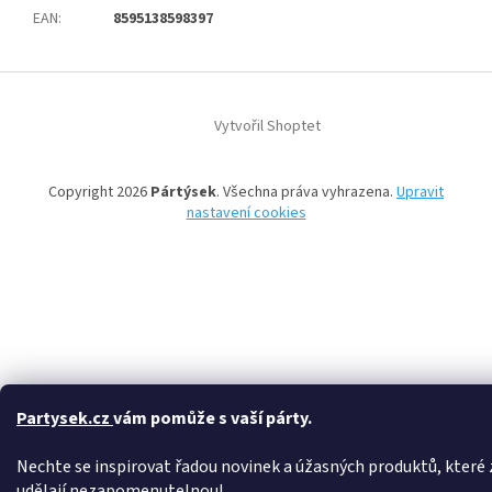
EAN
:
8595138598397
Z
á
Vytvořil Shoptet
p
a
t
Copyright 2026
Pártýsek
. Všechna práva vyhrazena.
Upravit
í
nastavení cookies
Partysek.cz
vám pomůže s vaší párty.
Nechte se inspirovat řadou novinek a úžasných produktů, které z
udělají nezapomenutelnou!