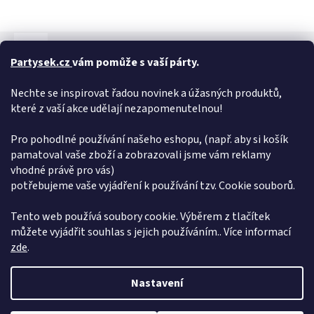
Popis
Hodnocení
Diskuze
Partysek.cz
vám pomůže s vaší párty.
Detailní popis produktu
Nechte se inspirovat řadou novinek a úžasných produktů,
Je před vámi pirátská párty a chcete jít za děsivého piráta?
které z vaší akce udělají nezapomenutelnou!
Šátek s lebkou nesmí na vašem kostýmu chybět.
Pro pohodlné používání našeho eshopu, (např. aby si košík
Doplňkové parametry
pamatoval vaše zboží a zobrazovali jsme vám reklamy
vhodné právě pro vás)
Kategorie
:
Doplňky
potřebujeme vaše vyjádření k používání tzv. Cookie souborů.
EAN
:
8434077139158
Položka byla vyprodána…
Tento web používá soubory cookie. Výběrem z tlačítek
můžete vyjádřit souhlas s jejich používáním.. Více informací
Z
zde
.
á
Vytvořil Shoptet
p
Nastavení
a
t