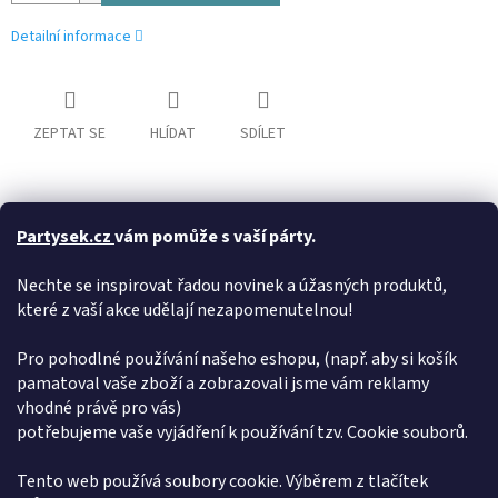
Detailní informace
ZEPTAT SE
HLÍDAT
SDÍLET
Popis
Hodnocení
Diskuze
Partysek.cz
vám pomůže s vaší párty.
Detailní popis produktu
Nechte se inspirovat řadou novinek a úžasných produktů,
které z vaší akce udělají nezapomenutelnou!
Darujte novomanželům ten nejlepší svatební dar od Albi.
Pro pohodlné používání našeho eshopu, (např. aby si košík
Doplňkové parametry
pamatoval vaše zboží a zobrazovali jsme vám reklamy
vhodné právě pro vás)
Kategorie
:
Svatby
potřebujeme vaše vyjádření k používání tzv. Cookie souborů.
Hmotnost
:
0.11 kg
EAN
:
8590228053466
Tento web používá soubory cookie. Výběrem z tlačítek