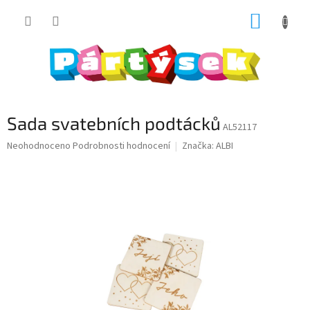
Přejít
NÁKUP
na
obsah
KOŠÍK
Sada svatebních podtácků
AL52117
Průměrné
Neohodnoceno
Podrobnosti hodnocení
Značka:
ALBI
hodnocení
produktu
je
0,0
z
5
hvězdiček.