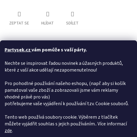
ZEPTAT SE
HLÍDAT
SDÍLET
Partysek.cz
vám pomůže s vaší párty.
Popis
Hodnocení
Diskuze
Nechte se inspirovat řadou novinek a úžasných produktů,
Detailní popis produktu
které z vaší akce udělají nezapomenutelnou!
Originální sada 10 ks různých šablon na dýně, s pomocí kterých
vytvoříte ty nejstrašidelnější dýně na Vaší Halloween párty.
Pro pohodlné používání našeho eshopu, (např. aby si košík
pamatoval vaše zboží a zobrazovali jsme vám reklamy
Doplňkové parametry
vhodné právě pro vás)
potřebujeme vaše vyjádření k používání tzv. Cookie souborů.
Kategorie
:
Halloween
EAN
:
5907667281382
Tento web používá soubory cookie. Výběrem z tlačítek
můžete vyjádřit souhlas s jejich používáním.. Více informací
Z
zde
.
á