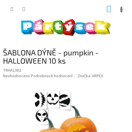
Přejít
NÁKUP
na
obsah
KOŠÍK
ŠABLONA DÝNĚ - pumpkin -
HALLOWEEN 10 ks
TRHA1382
Průměrné
Neohodnoceno
Podrobnosti hodnocení
Značka:
ARPEX
hodnocení
produktu
je
0,0
z
5
hvězdiček.