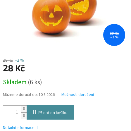
29 Kč
–3 %
29 Kč
–3 %
28 Kč
Měrná
Skladem
(6 ks)
cena:
Můžeme doručit do:
10.8.2026
Možnosti doručení
Přidat do košíku
Detailní informace