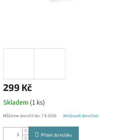
299 Kč
Měrná
Skladem
(1 ks)
cena:
Můžeme doručit do:
7.8.2026
Možnosti doručení
Přidat do košíku