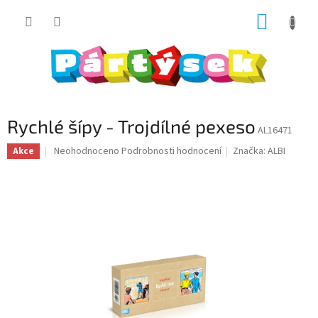
Přejít
NÁKUP
na
obsah
KOŠÍK
Rychlé šípy - Trojdílné pexeso
AL16471
Průměrné
Neohodnoceno
Podrobnosti hodnocení
Značka:
ALBI
Akce
hodnocení
produktu
je
0,0
z
5
hvězdiček.