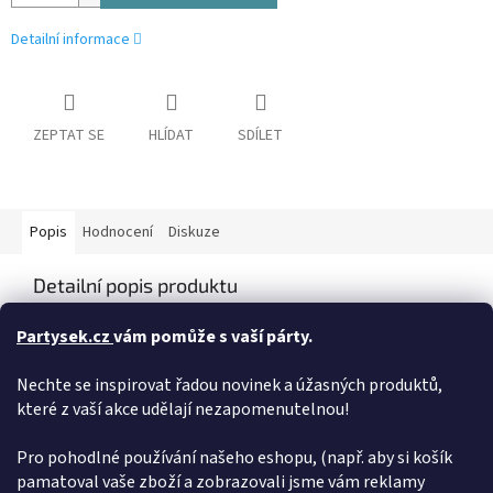
Detailní informace
ZEPTAT SE
HLÍDAT
SDÍLET
Popis
Hodnocení
Diskuze
Detailní popis produktu
V originálním trojdílném pexesu s motivem Rychlých šípů se hráči
Partysek.cz
vám pomůže s vaší párty.
snaží najít 3 k sobě patřící dílky.
Nechte se inspirovat řadou novinek a úžasných produktů,
Doplňkové parametry
které z vaší akce udělají nezapomenutelnou!
Kategorie
:
Hry
Hmotnost
:
0.223 kg
Pro pohodlné používání našeho eshopu, (např. aby si košík
pamatoval vaše zboží a zobrazovali jsme vám reklamy
EAN
:
8590228053091