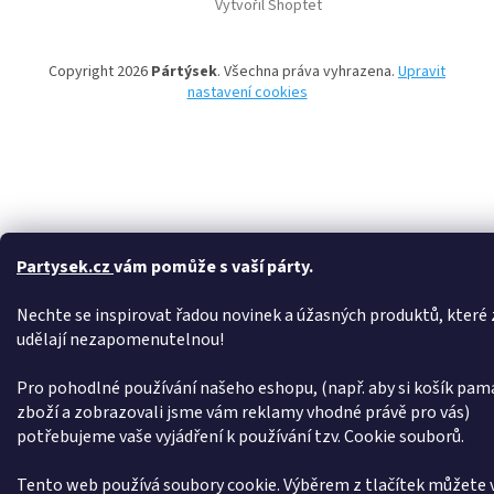
Vytvořil Shoptet
p
a
t
Copyright 2026
Pártýsek
. Všechna práva vyhrazena.
Upravit
í
nastavení cookies
Partysek.cz
vám pomůže s vaší párty.
Nechte se inspirovat řadou novinek a úžasných produktů, které z
udělají nezapomenutelnou!
Pro pohodlné používání našeho eshopu, (např. aby si košík pam
zboží a zobrazovali jsme vám reklamy vhodné právě pro vás)
potřebujeme vaše vyjádření k používání tzv. Cookie souborů.
Tento web používá soubory cookie. Výběrem z tlačítek můžete v