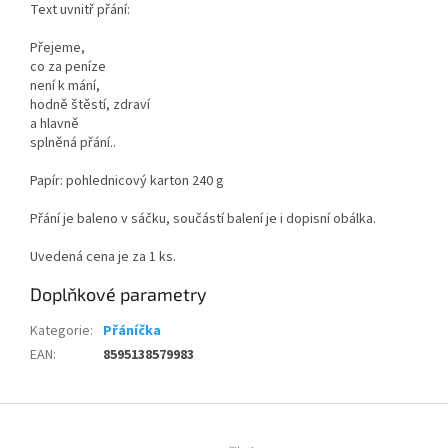
Text uvnitř přání:
Přejeme,
co za peníze
není k mání,
hodně štěstí, zdraví
a hlavně
splněná přání..
Papír: pohlednicový karton 240 g
Přání je baleno v sáčku, součástí balení je i dopisní obálka.
Uvedená cena je za 1 ks.
Doplňkové parametry
Kategorie
:
Přáníčka
EAN
:
8595138579983
Z
á