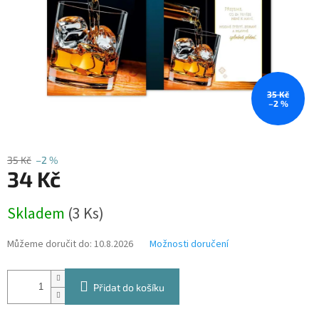
35 Kč
–2 %
35 Kč
–2 %
34 Kč
Měrná
Skladem
(3 Ks)
cena:
Můžeme doručit do:
10.8.2026
Možnosti doručení
Přidat do košíku