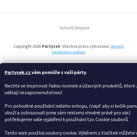
Z
á
Vytvořil Shoptet
p
a
t
Copyright 2026
Pártýsek
. Všechna práva vyhrazena.
Upravit
í
nastavení cookies
Partysek.cz
vám pomůže s vaší párty.
Nechte se inspirovat řadou novinek a úžasných produktů, které z
udělají nezapomenutelnou!
Pro pohodlné používání našeho eshopu, (např. aby si košík pam
zboží a zobrazovali jsme vám reklamy vhodné právě pro vás)
potřebujeme vaše vyjádření k používání tzv. Cookie souborů.
Tento web používá soubory cookie. Výběrem z tlačítek můžete v