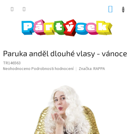
Přejít
NÁKUP
na
obsah
KOŠÍK
Paruka anděl dlouhé vlasy - vánoce
TR146563
Průměrné
Neohodnoceno
Podrobnosti hodnocení
Značka:
RAPPA
hodnocení
produktu
je
0,0
z
5
hvězdiček.