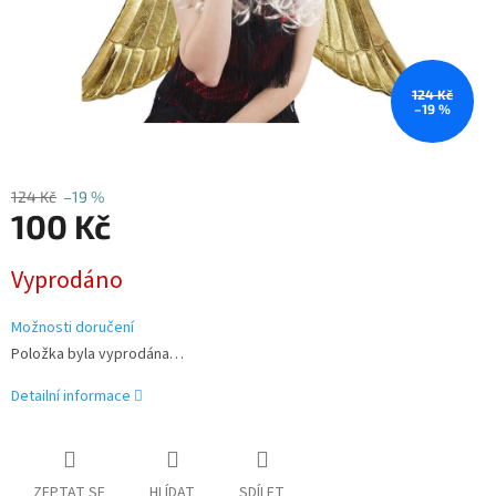
124 Kč
–19 %
124 Kč
–19 %
100 Kč
Měrná
Vyprodáno
cena:
Možnosti doručení
Položka byla vyprodána…
Detailní informace
ZEPTAT SE
HLÍDAT
SDÍLET