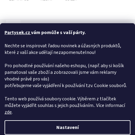
Popis
Hodnocení
Diskuze
Partysek.cz
vám pomůže s vaší párty.
Detailní popis produktu
Nechte se inspirovat řadou novinek a úžasných produktů,
Půvabná karnevalová paruka anděla! S touto senzační parukou si
které z vaší akce udělají nezapomenutelnou!
užijete spoustu zábavy nejen na karnevalu, ale třeba i na večírku.
Pro pohodlné používání našeho eshopu, (např. aby si košík
Doplňkové parametry
pamatoval vaše zboží a zobrazovali jsme vám reklamy
vhodné právě pro vás)
Kategorie
:
Mikuláš, čert a anděl
potřebujeme vaše vyjádření k používání tzv. Cookie souborů.
EAN
:
8590687146563
Položka byla vyprodána…
Tento web používá soubory cookie. Výběrem z tlačítek
můžete vyjádřit souhlas s jejich používáním.. Více informací
Z
zde
.
á
Vytvořil Shoptet
p
Nastavení
a