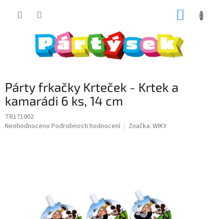
Přejít
NÁKUP
na
obsah
KOŠÍK
Párty frkačky Krteček - Krtek a
kamarádi 6 ks, 14 cm
TR171002
Průměrné
Neohodnoceno
Podrobnosti hodnocení
Značka:
WIKY
hodnocení
produktu
je
0,0
z
5
hvězdiček.