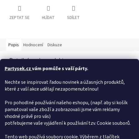
ZEPTAT SE
HLÍDAT
SDÍLET
Popis
Hodnocení
Diskuze
Detailní popis produktu
Partysek.cz
vám pomůže s vaší párty.
Párty nádobí a dekorace s motivem Krtečka a jeho kamarádů
nesmí chybět na žádné narozeninové oslavě Frkačka s Krtečkem
Nechte se inspirovat řadou novinek a úžasných produktů,
udělá na každé párty velkou parádu. Potěší děti ale i dospělé. V
které z vaší akce udělají nezapomenutelnou!
balení najdete vždy 6 ks frkačky ve třech barvách. Žluté, zelené
a modré. velikost frkačky ve složeném stavu: 9 x 14 cm materiál:
papír
Pro pohodlné používání našeho eshopu, (např. aby si košík
pamatoval vaše zboží a zobrazovali jsme vám reklamy
Doplňkové parametry
vhodné právě pro vás)
potřebujeme vaše vyjádření k používání tzv. Cookie souborů.
Kategorie
:
Krteček
EAN
:
8590331710027
Tento web používá soubory cookie. Výběrem z tlačítek