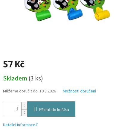
57 Kč
Měrná
Skladem
(3 ks)
cena:
Můžeme doručit do:
10.8.2026
Možnosti doručení
Přidat do košíku
Detailní informace