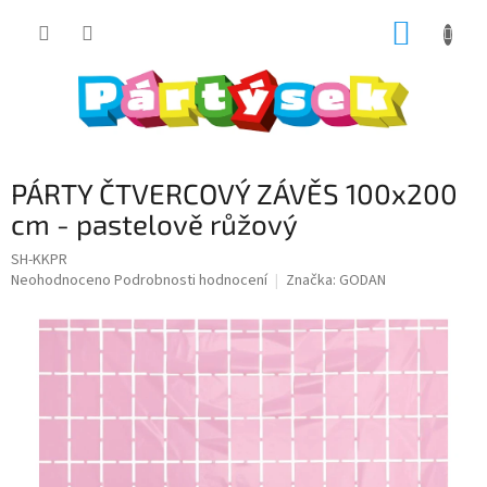
Přejít
NÁKUP
na
obsah
KOŠÍK
PÁRTY ČTVERCOVÝ ZÁVĚS 100x200
cm - pastelově růžový
SH-KKPR
Průměrné
Neohodnoceno
Podrobnosti hodnocení
Značka:
GODAN
hodnocení
produktu
je
0,0
z
5
hvězdiček.