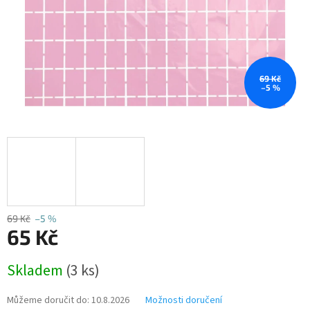
69 Kč
–5 %
69 Kč
–5 %
65 Kč
Měrná
Skladem
(3 ks)
cena:
Můžeme doručit do:
10.8.2026
Možnosti doručení