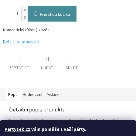
Přidat do košíku
Romantický růžový závěs
Detailní informace
ZEPTAT SE
HLÍDAT
SDÍLET
Popis
Hodnocení
Diskuze
Detailní popis produktu
Vytvořte romantickou a jemnou atmosféru s tímto elegantním
čtvercovým party závěsem v pastelově růžové barvě! Závěs o
Partysek.cz
vám pomůže s vaší párty.
rozměrech 100x200 cm je ideální pro dekoraci dveří, oken nebo