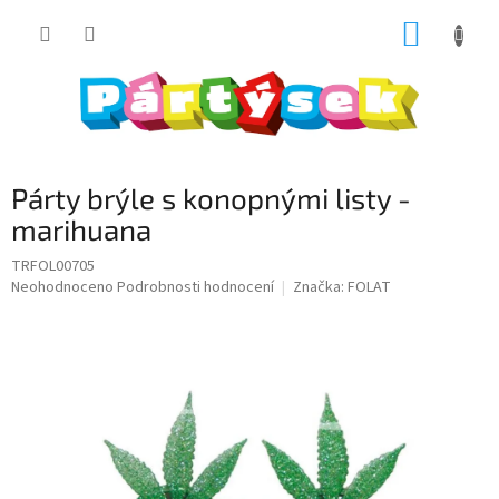
Přejít
NÁKUP
na
obsah
KOŠÍK
Párty brýle s konopnými listy -
marihuana
TRFOL00705
Průměrné
Neohodnoceno
Podrobnosti hodnocení
Značka:
FOLAT
hodnocení
produktu
je
0,0
z
5
hvězdiček.