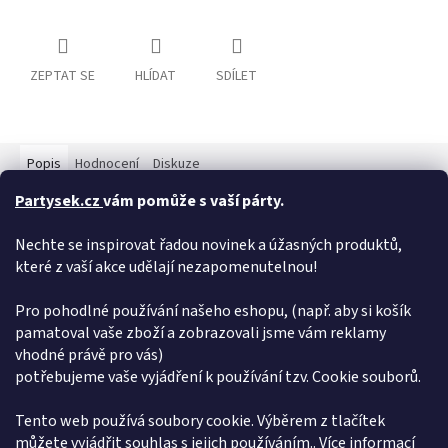
ZEPTAT SE
HLÍDAT
SDÍLET
Popis
Hodnocení
Diskuze
Partysek.cz
vám pomůže s vaší párty.
Detailní popis produktu
Nechte se inspirovat řadou novinek a úžasných produktů,
Brýle s tmavými skly, poseté zelenými třpytkami s motivem
které z vaší akce udělají nezapomenutelnou!
marihuany. Vhodné ke kostýmu hippie nebo jako originální
doplněk. Výrobek je pouze nefunkční atrapa - jako doplněk ke
kostýmu.
Pro pohodlné používání našeho eshopu, (např. aby si košík
pamatoval vaše zboží a zobrazovali jsme vám reklamy
Doplňkové parametry
vhodné právě pro vás)
potřebujeme vaše vyjádření k používání tzv. Cookie souborů.
Kategorie
:
brýle
EAN
:
8714572007054
Tento web používá soubory cookie. Výběrem z tlačítek
můžete vyjádřit souhlas s jejich používáním.. Více informací