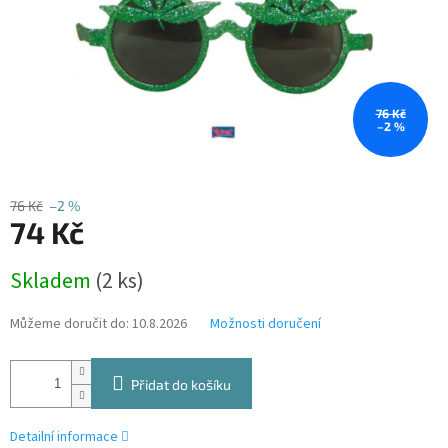
76 Kč
–2 %
76 Kč
–2 %
74 Kč
Měrná
Skladem
(2 ks)
cena:
Můžeme doručit do:
10.8.2026
Možnosti doručení
Přidat do košíku
Detailní informace