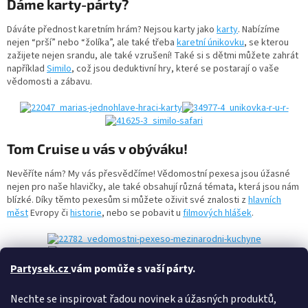
Dáme karty-párty?
Dáváte přednost karetním hrám? Nejsou karty jako
karty
. Nabízíme
nejen “prší” nebo “žolíka”, ale také třeba
karetní únikovku
, se kterou
zažijete nejen srandu, ale také vzrušení! Také si s dětmi můžete zahrát
například
Similo
, což jsou deduktivní hry, které se postarají o vaše
vědomosti a zábavu.
Tom Cruise u vás v obýváku!
Nevěříte nám? My vás přesvědčíme! Vědomostní pexesa jsou úžasné
nejen pro naše hlavičky, ale také obsahují různá témata, která jsou nám
blízké. Díky těmto pexesům si můžete oživit své znalosti z
hlavních
měst
Evropy či
historie
, nebo se pobavit u
filmových hlášek
.
Partysek.cz
vám pomůže s vaší párty.
Nechte se inspirovat řadou novinek a úžasných produktů,