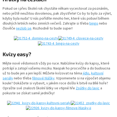
Pokud se i přes školní rok chystáte někam vycestovat za poznáním,
nebo ještě neužitou dovolenou, pak zbystřete! Co by to bylo za výlet,
kdyby byla nuda? U nás pořídíte mnoho her, které vás pobaví během
dlouhých letních nebo zimních večerů. Zahrajte si třeba
bingo
nebo
člověče
nezlob se
. Rozhodně to bude super!
Kvízy easy?
Mějte nové vědomosti vždy po ruce. Nabízíme kvízy do kapsy, které
potrápí a zatopí vašemu mozku. Naopak ho procvičíte a do budoucna
už to bude jen a jen lepší. Můžete kvízovat na téma
jídlo
,
kultovní
seriály
nebo třeba
filmové hlášky
.
Vzpomenete si na výpočet objemu
koule? Dokážete si vybavit, v jakém roce došlo k bitvě na Bílé hoře?
Oprašte své znalosti školní látky ve vtipné hře
Zpátky do lavic
a
pokuste se získat samé jedničky!