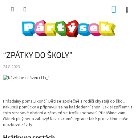
Přejít
NÁKUP
na
obsah
KOŠÍK
“ZPÁTKY DO ŠKOLY”
24.8.2023
Prázdniny pomalu končí. Děti se společně s rodiči chystají do škol,
nakupují pomůcky a připravují se na každodenní shon. Jak si zpříjemnit
toto stresové období a zároveň se trošku pobavit? Přinášíme vám
článek plný her a zábavy! Navíc kromě legrace také procvičíme naše
mozkové závity.
Hrátky na cestách