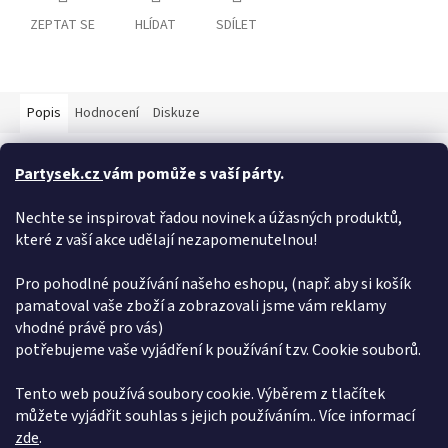
ZEPTAT SE
HLÍDAT
SDÍLET
Popis
Hodnocení
Diskuze
Detailní popis produktu
Partysek.cz
vám pomůže s vaší párty.
Papírové ubrousky s motivem staveniště využijete k výzdobě
Nechte se inspirovat řadou novinek a úžasných produktů,
narozeninové tabule vašeho dítěte. Vyčarují úsměv na tváři nejen
oslavenci,ale i ostatním hostům na párty. Rozměry: 33 × 33 cm
které z vaší akce udělají nezapomenutelnou!
Obsah balení: 16 ks
Pro pohodlné používání našeho eshopu, (např. aby si košík
Doplňkové parametry
pamatoval vaše zboží a zobrazovali jsme vám reklamy
vhodné právě pro vás)
Kategorie
:
Stavba
potřebujeme vaše vyjádření k používání tzv. Cookie souborů.
EAN
:
011179520725
Položka byla vyprodána…
Tento web používá soubory cookie. Výběrem z tlačítek
můžete vyjádřit souhlas s jejich používáním.. Více informací
Z
zde
.