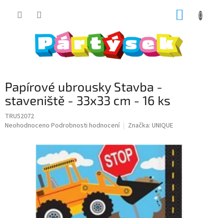
Přejít
NÁKUP
na
obsah
KOŠÍK
Papírové ubrousky Stavba -
staveniště - 33x33 cm - 16 ks
TRU52072
Průměrné
Neohodnoceno
Podrobnosti hodnocení
Značka:
UNIQUE
hodnocení
produktu
je
0,0
z
5
hvězdiček.