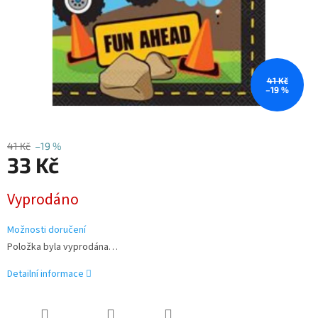
41 Kč
–19 %
41 Kč
–19 %
33 Kč
Měrná
Vyprodáno
cena:
Možnosti doručení
Položka byla vyprodána…
Detailní informace