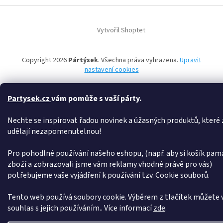
Z
á
Vytvořil Shoptet
p
a
t
Copyright 2026
Pártýsek
. Všechna práva vyhrazena.
Upravit
í
nastavení cookies
Partysek.cz
vám pomůže s vaší párty.
Nechte se inspirovat řadou novinek a úžasných produktů, které z
udělají nezapomenutelnou!
Pro pohodlné používání našeho eshopu, (např. aby si košík pam
zboží a zobrazovali jsme vám reklamy vhodné právě pro vás)
potřebujeme vaše vyjádření k používání tzv. Cookie souborů.
Tento web používá soubory cookie. Výběrem z tlačítek můžete v
souhlas s jejich používáním.. Více informací
zde
.