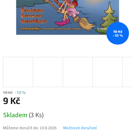
10 Kč
–10 %
10 Kč
–10 %
9 Kč
Měrná
Skladem
(3 Ks)
cena:
Můžeme doručit do:
10.8.2026
Možnosti doručení