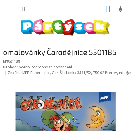
Přejít
NÁKUP
na
obsah
KOŠÍK
omalovánky Čarodějnice 5301185
M5301185
Průměrné
Neohodnoceno
Podrobnosti hodnocení
hodnocení
Značka:
MFP Paper s.r.o., Gen.Štefánika 3581/52, 750 02 Přerov, info
produktu
je
0,0
z
5
hvězdiček.