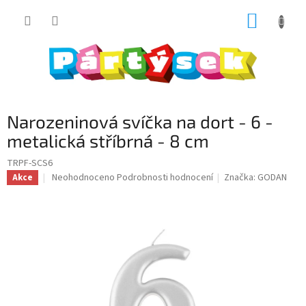
Přejít
NÁKUP
na
obsah
KOŠÍK
Narozeninová svíčka na dort - 6 -
metalická stříbrná - 8 cm
TRPF-SCS6
Průměrné
Neohodnoceno
Podrobnosti hodnocení
Značka:
GODAN
Akce
hodnocení
produktu
je
0,0
z
5
hvězdiček.