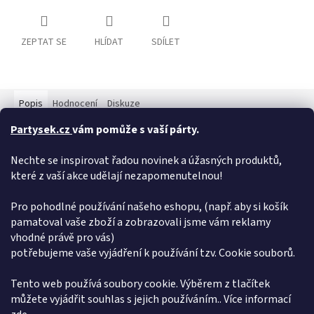
ZEPTAT SE
HLÍDAT
SDÍLET
Popis
Hodnocení
Diskuze
Partysek.cz
vám pomůže s vaší párty.
Detailní popis produktu
Nechte se inspirovat řadou novinek a úžasných produktů,
Elegantní stříbrná svíčka ve tvaru čísla 6, nesmí chybět na
které z vaší akce udělají nezapomenutelnou!
žádném narozeninovém dortu. Svíčka je opatřena plastovým
podstavcem, který Vám umožní snadné umístění na dort. Výška
svíčky je 8 cm.
Pro pohodlné používání našeho eshopu, (např. aby si košík
pamatoval vaše zboží a zobrazovali jsme vám reklamy
Doplňkové parametry
vhodné právě pro vás)
potřebujeme vaše vyjádření k používání tzv. Cookie souborů.
Kategorie
:
Svíčky
EAN
:
5902973124576
Tento web používá soubory cookie. Výběrem z tlačítek
můžete vyjádřit souhlas s jejich používáním.. Více informací
Z