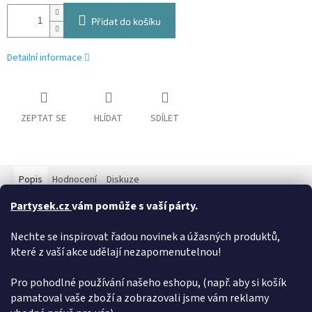
Přidat do košíku
Detailní informace
ZEPTAT SE
HLÍDAT
SDÍLET
Popis
Hodnocení
Diskuze
Partysek.cz
vám pomůže s vaší párty.
Detailní popis produktu
Nechte se inspirovat řadou novinek a úžasných produktů,
Barevná svíčka ve tvaru čísla 6 nesmí chybět na žádném
které z vaší akce udělají nezapomenutelnou!
narozeninovém dortu. Svíčka je opatřena plastovým
podstavcem, který Vám umožní snadné umístění na dort. Výška
svíčky je 8 cm.
Pro pohodlné používání našeho eshopu, (např. aby si košík
pamatoval vaše zboží a zobrazovali jsme vám reklamy
Doplňkové parametry