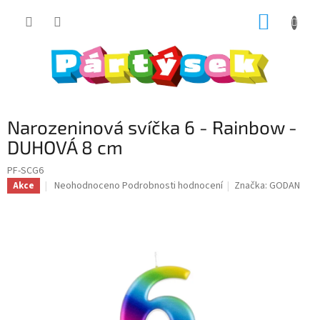
Přejít
NÁKUP
na
obsah
KOŠÍK
Narozeninová svíčka 6 - Rainbow -
DUHOVÁ 8 cm
PF-SCG6
Průměrné
Neohodnoceno
Podrobnosti hodnocení
Značka:
GODAN
Akce
hodnocení
produktu
je
0,0
z
5
hvězdiček.