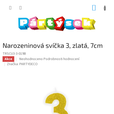
Přejít
NÁKUP
na
obsah
KOŠÍK
Narozeninová svíčka 3, zlatá, 7cm
TRSCU3-3-019B
Průměrné
Neohodnoceno
Podrobnosti hodnocení
Akce
hodnocení
Značka:
PARTYDECO
produktu
je
0,0
z
5
hvězdiček.