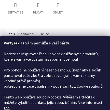
ZEPTAT SE
HLÍDAT
SDÍLET
Popis
Hodnocení
Diskuze
Partysek.cz
vám pomůže s vaší párty.
Detailní popis produktu
Nechte se inspirovat řadou novinek a úžasných produktů,
Velmi elegantní zlatá svíčka ve tvaru čísla 3, nesmí chybět na
které z vaší akce udělají nezapomenutelnou!
žádném narozeninovém dor­tu. Svíčka je opatřena plastovým
podstavcem, který Vám umožní snadné umístění na dort. Výška
svíčky je 7 cm.
Pro pohodlné používání našeho eshopu, (např. aby si košík
pamatoval vaše zboží a zobrazovali jsme vám reklamy
Doplňkové parametry
vhodné právě pro vás)
potřebujeme vaše vyjádření k používání tzv. Cookie souborů.
Kategorie
:
Svíčky
EAN
:
5902230748262
Tento web používá soubory cookie. Výběrem z tlačítek
můžete vyjádřit souhlas s jejich používáním.. Více informací
Z
zde
.