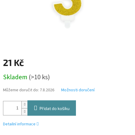
21 Kč
Měrná
Skladem
(>10 ks)
cena:
Můžeme doručit do:
7.8.2026
Možnosti doručení
Přidat do košíku
Detailní informace