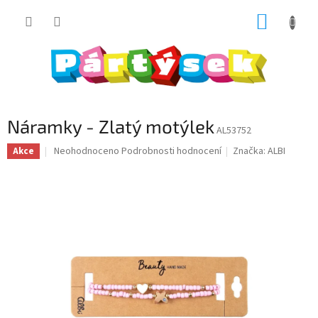
Přejít
NÁKUP
na
obsah
KOŠÍK
Náramky - Zlatý motýlek
AL53752
Průměrné
Neohodnoceno
Podrobnosti hodnocení
Značka:
ALBI
Akce
hodnocení
produktu
je
0,0
z
5
hvězdiček.