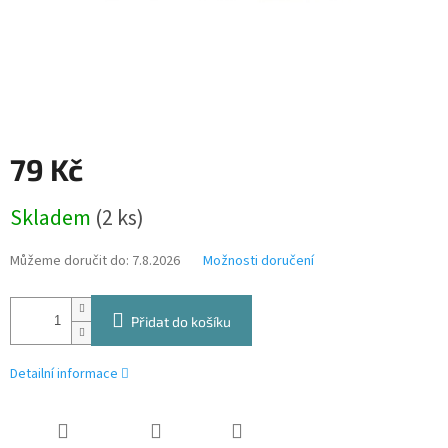
79 Kč
Měrná
Skladem
(2 ks)
cena:
Můžeme doručit do:
7.8.2026
Možnosti doručení
Přidat do košíku
Detailní informace