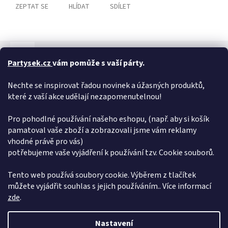
ZEPTAT SE
HLÍDAT
SDÍLET
Popis
Hodnocení
Diskuze
Partysek.cz
vám pomůže s vaší párty.
Detailní popis produktu
Nechte se inspirovat řadou novinek a úžasných produktů,
2 elegantní náramky k sobě dokonale ladí! Velikost je
které z vaší akce udělají nezapomenutelnou!
nastavitelná.
Pro pohodlné používání našeho eshopu, (např. aby si košík
Doplňkové parametry
pamatoval vaše zboží a zobrazovali jsme vám reklamy
vhodné právě pro vás)
Kategorie
:
Náramky
potřebujeme vaše vyjádření k používání tzv. Cookie souborů.
Hmotnost
:
0.005 kg
EAN
:
8590228091888
Tento web používá soubory cookie. Výběrem z tlačítek
můžete vyjádřit souhlas s jejich používáním.. Více informací
Z
zde
.
á
Vytvořil Shoptet
p
Nastavení