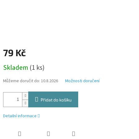
79 Kč
Měrná
Skladem
(1 ks)
cena:
Můžeme doručit do:
10.8.2026
Možnosti doručení
Přidat do košíku
Detailní informace