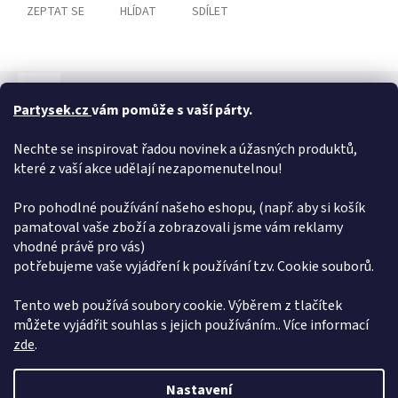
ZEPTAT SE
HLÍDAT
SDÍLET
Popis
Hodnocení
Diskuze
Partysek.cz
vám pomůže s vaší párty.
Detailní popis produktu
Nechte se inspirovat řadou novinek a úžasných produktů,
2 elegantní náramky k sobě dokonale ladí! Délka náramku: 30 cm
které z vaší akce udělají nezapomenutelnou!
(velikost je nastavitelná)
Pro pohodlné používání našeho eshopu, (např. aby si košík
Doplňkové parametry
pamatoval vaše zboží a zobrazovali jsme vám reklamy
vhodné právě pro vás)
Kategorie
:
Náramky
potřebujeme vaše vyjádření k používání tzv. Cookie souborů.
Hmotnost
:
0.005 kg
EAN
:
8590228091888
Tento web používá soubory cookie. Výběrem z tlačítek
můžete vyjádřit souhlas s jejich používáním.. Více informací
Z
zde
.
á
Vytvořil Shoptet
p
Nastavení